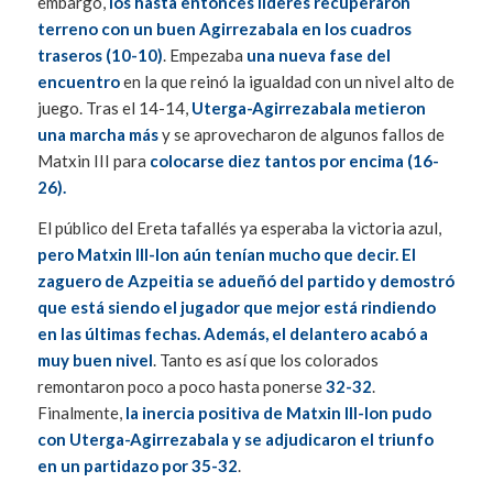
embargo,
los hasta entonces líderes recuperaron
terreno con un buen Agirrezabala en los cuadros
traseros (10-10)
. Empezaba
una nueva fase del
encuentro
en la que reinó la igualdad con un nivel alto de
juego. Tras el 14-14,
Uterga-Agirrezabala metieron
una marcha más
y se aprovecharon de algunos fallos de
Matxin III para
colocarse diez tantos por encima (16-
26).
El público del Ereta tafallés ya esperaba la victoria azul,
pero Matxin III-Ion aún tenían mucho que decir. El
zaguero de Azpeitia se adueñó del partido y demostró
que está siendo el jugador que mejor está rindiendo
en las últimas fechas. Además, el delantero acabó a
muy buen nivel
. Tanto es así que los colorados
remontaron poco a poco hasta ponerse
32-32
.
Finalmente,
la inercia positiva de Matxin III-Ion pudo
con Uterga-Agirrezabala y se adjudicaron el triunfo
en un partidazo por 35-32
.