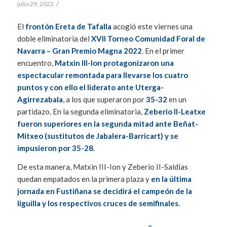
/
julio 29, 2022
El
frontón Ereta de Tafalla
acogió este viernes una
doble eliminatoria del
XVII Torneo Comunidad Foral de
Navarra – Gran Premio Magna 2022
. En el primer
encuentro,
Matxin III-Ion protagonizaron una
espectacular remontada para llevarse los cuatro
puntos y con ello el liderato ante Uterga-
Agirrezabala
, a los que superaron por
35-32
en un
partidazo. En la segunda eliminatoria,
Zeberio II-Leatxe
fueron superiores en la segunda mitad ante Beñat-
Mitxeo (sustitutos de Jabalera-Barricart) y se
impusieron por 35-28
.
De esta manera, Matxin III-Ion y Zeberio II-Saldias
quedan empatados en la primera plaza y
en la última
jornada en Fustiñana se decidirá el campeón de la
liguilla y los respectivos cruces de semifinales
.