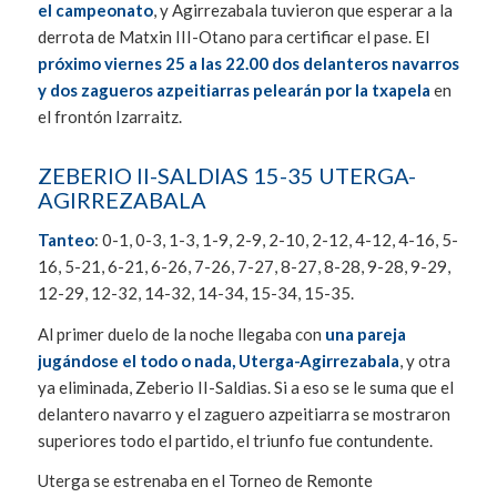
el campeonato
, y Agirrezabala tuvieron que esperar a la
derrota de Matxin III-Otano para certificar el pase. El
próximo viernes 25 a las 22.00 dos delanteros navarros
y dos zagueros azpeitiarras pelearán por la txapela
en
el frontón Izarraitz.
ZEBERIO II-SALDIAS 15-35 UTERGA-
AGIRREZABALA
Tanteo
: 0-1, 0-3, 1-3, 1-9, 2-9, 2-10, 2-12, 4-12, 4-16, 5-
16, 5-21, 6-21, 6-26, 7-26, 7-27, 8-27, 8-28, 9-28, 9-29,
12-29, 12-32, 14-32, 14-34, 15-34, 15-35.
Al primer duelo de la noche llegaba con
una pareja
jugándose el todo o nada, Uterga-Agirrezabala
, y otra
ya eliminada, Zeberio II-Saldias. Si a eso se le suma que el
delantero navarro y el zaguero azpeitiarra se mostraron
superiores todo el partido, el triunfo fue contundente.
Uterga se estrenaba en el Torneo de Remonte