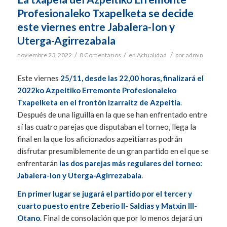
Profesionaleko Txapelketa se decide
este viernes entre Jabalera-Ion y
Uterga-Agirrezabala
/
/
/
noviembre 23, 2022
0 Comentarios
en
Actualidad
por
admin
Este viernes
25/11, desde las 22,00 horas, finalizará el
2022ko Azpeitiko Erremonte Profesionaleko
Txapelketa en el frontón Izarraitz de Azpeitia
.
Después de una liguilla en la que se han enfrentado entre
sí las cuatro parejas que disputaban el torneo, llega la
final en la que los aficionados azpeitiarras podrán
disfrutar presumiblemente de un gran partido en el que se
enfrentarán
las dos parejas más regulares del torneo:
Jabalera-Ion y Uterga-Agirrezabala
.
En primer lugar se jugará el partido por el tercer y
cuarto puesto entre Zeberio II- Saldias y Matxin III-
Otano
. Final de consolación que por lo menos dejará un