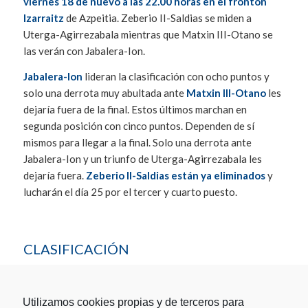
viernes 18 de nuevo a las 22.00 horas en el frontón
Izarraitz
de Azpeitia. Zeberio II-Saldias se miden a
Uterga-Agirrezabala mientras que Matxin III-Otano se
las verán con Jabalera-Ion.
Jabalera-Ion
lideran la clasificación con ocho puntos y
solo una derrota muy abultada ante
Matxin III-Otano
les
dejaría fuera de la final. Estos últimos marchan en
segunda posición con cinco puntos. Dependen de sí
mismos para llegar a la final. Solo una derrota ante
Jabalera-Ion y un triunfo de Uterga-Agirrezabala les
dejaría fuera.
Zeberio II-Saldias están ya eliminados
y
lucharán el día 25 por el tercer y cuarto puesto.
CLASIFICACIÓN
P / G / P / TF / TC / DF / PTS
1- JABALERA-ION 2 / 2 / 0 / 70 / 54/ +16 / 8
Utilizamos cookies propias y de terceros para