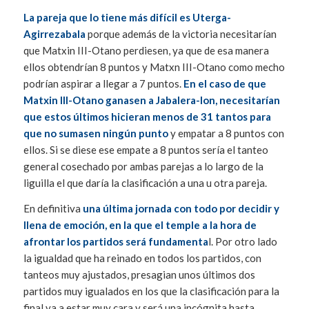
La pareja que lo tiene más difícil es Uterga-
Agirrezabala
porque además de la victoria necesitarían
que Matxin III-Otano perdiesen, ya que de esa manera
ellos obtendrían 8 puntos y Matxn III-Otano como mecho
podrían aspirar a llegar a 7 puntos.
En el caso de que
Matxin III-Otano ganasen a Jabalera-Ion, necesitarían
que estos últimos hicieran menos de 31 tantos para
que no sumasen ningún punto
y empatar a 8 puntos con
ellos. Si se diese ese empate a 8 puntos sería el tanteo
general cosechado por ambas parejas a lo largo de la
liguilla el que daría la clasificación a una u otra pareja.
En definitiva
una última jornada con todo por decidir y
llena de emoción, en la que el temple a la hora de
afrontar los partidos será fundamenta
l. Por otro lado
la igualdad que ha reinado en todos los partidos, con
tanteos muy ajustados, presagian unos últimos dos
partidos muy igualados en los que la clasificación para la
final va a estar muy cara y será una incógnita hasta