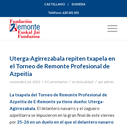
CASTELLANO
EUSKERA
Teléfono:
620 241 851
Uterga-Agirrezabala repiten txapela en
el Torneo de Remonte Profesional de
Azpeitia
/
/
/
noviembre 26, 2022
0 Comentarios
en
Actualidad
por
admin
La txapela del Torneo de Remonte Profesional de
Azpeitia de E·Remonte ya tiene dueño: Uterga-
Agirrezabala
. El delantero navarro y el zaguero
azpeitiarra se impusieron en la gran final de este viernes
por
35-26 en un duelo en el que el delantero navarro