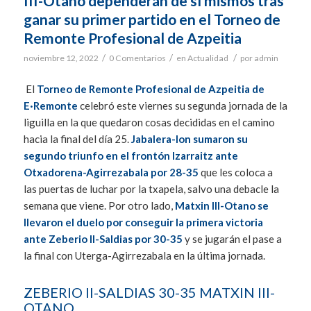
III-Otano dependerán de sí mismos tras
ganar su primer partido en el Torneo de
Remonte Profesional de Azpeitia
/
/
/
noviembre 12, 2022
0 Comentarios
en
Actualidad
por
admin
El
Torneo de Remonte Profesional de Azpeitia de
E·Remonte
celebró este viernes su segunda jornada de la
liguilla en la que quedaron cosas decididas en el camino
hacia la final del día 25.
Jabalera-Ion sumaron su
segundo triunfo en el frontón Izarraitz ante
Otxadorena-Agirrezabala por 28-35
que les coloca a
las puertas de luchar por la txapela, salvo una debacle la
semana que viene. Por otro lado,
Matxin III-Otano se
llevaron el duelo por conseguir la primera victoria
ante Zeberio II-Saldias por 30-35
y se jugarán el pase a
la final con Uterga-Agirrezabala en la última jornada.
ZEBERIO II-SALDIAS 30-35 MATXIN III-
OTANO