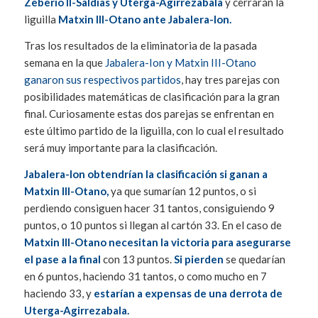
Zeberio II-Saldias y Uterga-Agirrezabala
y cerrarán la
liguilla
Matxin III-Otano ante Jabalera-Ion.
Tras los resultados de la eliminatoria de la pasada
semana en la que
Jabalera-Ion y Matxin III-Otano
ganaron sus respectivos partidos
, hay tres parejas con
posibilidades matemáticas de clasificación para la gran
final. Curiosamente estas dos parejas se enfrentan en
este último partido de la liguilla, con lo cual el resultado
será muy importante para la clasificación.
Jabalera-Ion obtendrían la clasificación si ganan a
Matxin III-Otano,
ya que sumarían 12 puntos, o si
perdiendo consiguen hacer 31 tantos, consiguiendo 9
puntos, o 10 puntos si llegan al cartón 33. En el caso de
Matxin III-Otano necesitan la victoria para asegurarse
el pase a la final
con 13 puntos.
Si pierden
se quedarían
en 6 puntos, haciendo 31 tantos, o como mucho en 7
haciendo 33, y
estarían a expensas de una derrota de
Uterga-Agirrezabala.