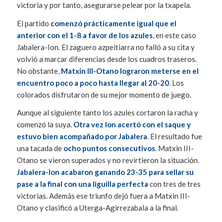
victoria y por tanto, asegurarse pelear por la txapela.
El partido
comenzó prácticamente igual que el
anterior con el 1-8 a favor de los azules
, en este caso
Jabalera-Ion. El zaguero azpeitiarra no falló a su cita y
volvió a marcar diferencias desde los cuadros traseros.
No obstante,
Matxin III-Otano lograron meterse en el
encuentro poco a poco hasta llegar al 20-20
. Los
colorados disfrutaron de su mejor momento de juego.
Aunque al siguiente tanto los azules cortaron la racha y
comenzó la suya.
Otra vez Ion acertó con el saque y
estuvo bien acompañado por Jabalera
. El resultado fue
una tacada de
ocho puntos consecutivos
. Matxin III-
Otano se vieron superados y no revirtieron la situación.
Jabalera-Ion acabaron ganando 23-35 para sellar su
pase a la final con una liguilla perfecta
con tres de tres
victorias. Además ese triunfo dejó fuera a Matxin III-
Otano y clasificó a Uterga-Agirrezabala a la final.