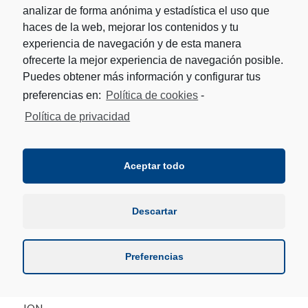
analizar de forma anónima y estadística el uso que
2- MATXIN III-OTANO 2 / 1 / 1 / 67/ 65 / +2 / 5
haces de la web, mejorar los contenidos y tu
3- UTERGA-AGIRREZABALA 2 / 1 / 1 / 63/ 67/ -4 / 4
experiencia de navegación y de esta manera
ofrecerte la mejor experiencia de navegación posible.
4- ZEBERIO II-SALDIAS 2 / 0 / 2 / 56 / 70/ -14 / 0
Puedes obtener más información y configurar tus
preferencias en:
Política de cookies
-
CALENDARIO TORNEO de REMONTE
PROFESIONAL de AZPEITIA
Política de privacidad
1ª jornada.
ZEBERIO II-SALDIAS 26-35 JABALERA-ION
Aceptar todo
MATXIN III-OTANO 32-35 OTXANDORENA*-
AGIRREZABALA
Descartar
*Otxandorena sustituye a Uterga
Preferencias
2ª jornada.
OTXANDORENA*-AGIRREZABALA 28-35 JABALERA-
ION