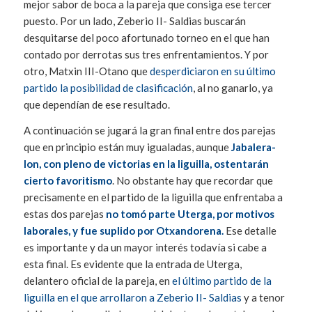
mejor sabor de boca a la pareja que consiga ese tercer
puesto. Por un lado, Zeberio II- Saldias buscarán
desquitarse del poco afortunado torneo en el que han
contado por derrotas sus tres enfrentamientos. Y por
otro, Matxin III-Otano que
desperdiciaron en su último
partido la posibilidad de clasificación
, al no ganarlo, ya
que dependían de ese resultado.
A continuación se jugará la gran final entre dos parejas
que en principio están muy igualadas, aunque
Jabalera-
Ion, con pleno de victorias en la liguilla, ostentarán
cierto favoritismo
. No obstante hay que recordar que
precisamente en el partido de la liguilla que enfrentaba a
estas dos parejas
no tomó parte Uterga, por motivos
laborales, y fue suplido por Otxandorena.
Ese detalle
es importante y da un mayor interés todavía si cabe a
esta final. Es evidente que la entrada de Uterga,
delantero oficial de la pareja, en
el último partido de la
liguilla en el que arrollaron a Zeberio II- Saldias
y a tenor