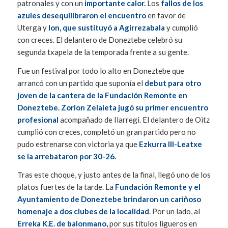
patronales y con un
importante calor.
Los
fallos de los
azules desequilibraron el encuentro
en favor de
Uterga y
Ion, que sustituyó a Agirrezabala
y cumplió
con creces. El delantero de Doneztebe celebró su
segunda txapela de la temporada frente a su gente.
Fue un festival por todo lo alto en Doneztebe que
arrancó con un partido que suponía el
debut para otro
joven de la cantera de la Fundación Remonte en
Doneztebe. Zorion Zelaieta jugó su primer encuentro
profesional
acompañado de Ilarregi. El delantero de Oitz
cumplió con creces, completó un gran partido pero no
pudo estrenarse con victoria ya que
Ezkurra III-Leatxe
se la arrebataron por 30-26.
Tras este choque, y justo antes de la final, llegó uno de los
platos fuertes de la tarde. La
Fundación Remonte y el
Ayuntamiento de Doneztebe brindaron un cariñoso
homenaje a dos clubes de la localidad
. Por un lado, al
Erreka K.E. de balonmano,
por sus títulos ligueros en