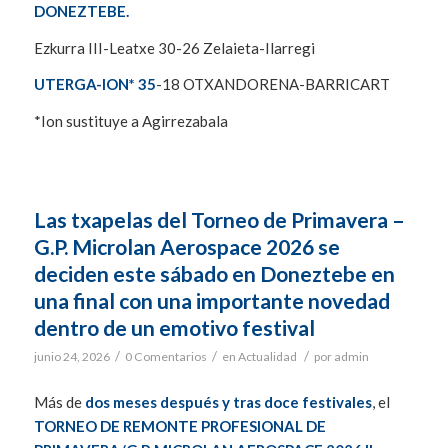
DONEZTEBE.
Ezkurra III-Leatxe 30-26 Zelaieta-Ilarregi
UTERGA-ION* 35
-18 OTXANDORENA-BARRICART
*Ion sustituye a Agirrezabala
Las txapelas del Torneo de Primavera –
G.P. Microlan Aerospace 2026 se
deciden este sábado en Doneztebe en
una final con una importante novedad
dentro de un emotivo festival
/
/
/
junio 24, 2026
0 Comentarios
en
Actualidad
por
admin
Más de
dos meses después y tras doce festivales
, el
TORNEO DE REMONTE PROFESIONAL DE