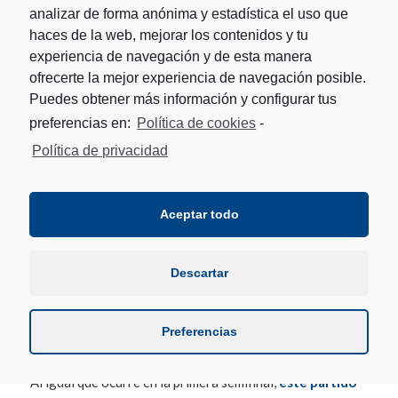
analizar de forma anónima y estadística el uso que
La segunda semifinal en
Burlada
enfrentará a
MATXIN
haces de la web, mejorar los contenidos y tu
III-OTANO, segundos clasificados en la liguilla de
experiencia de navegación y de esta manera
cuartos contra OTXANDORENA-BARRICART, que
ofrecerte la mejor experiencia de navegación posible.
alcanzaron la tercera plaza
. El partido de la liguilla de
Puedes obtener más información y configurar tus
cuartos de final que enfrentó a ambas parejas, celebrado
en Puente La Reina-Gares, acabó con un
abultado triunfo
preferencias en:
Política de cookies
-
de Otxandorena-Barricart, por 35 a 21
Política de privacidad
Aceptar todo
Descartar
Preferencias
Otano y Matxin III.
Al igual que ocurre en la primera semifinal,
este partido