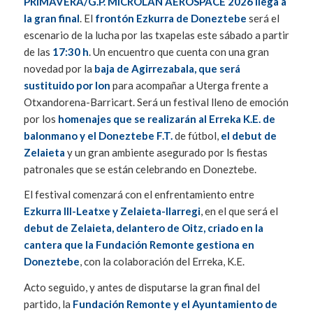
PRIMAVERA/G.P. MICROLAN AEROSPACE 2026 llega a
la gran final
. El
frontón Ezkurra de Doneztebe
será el
escenario de la lucha por las txapelas este sábado a partir
de las
17:30 h
. Un encuentro que cuenta con una gran
novedad por la
baja de Agirrezabala, que será
sustituido por Ion
para acompañar a Uterga frente a
Otxandorena-Barricart. Será un festival lleno de emoción
por los
homenajes que se realizarán al Erreka K.E. de
balonmano y el Doneztebe F.T.
de fútbol,
el debut de
Zelaieta
y un gran ambiente asegurado por ls fiestas
patronales que se están celebrando en Doneztebe.
El festival comenzará con el enfrentamiento entre
Ezkurra III-Leatxe y Zelaieta-Ilarregi
, en el que será el
debut de Zelaieta, delantero de Oitz,
criado en la
cantera que la Fundación Remonte gestiona en
Doneztebe
, con la colaboración del Erreka, K.E.
Acto seguido, y antes de disputarse la gran final del
partido, la
Fundación Remonte y el Ayuntamiento de