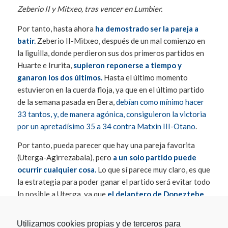
Zeberio II y Mitxeo, tras vencer en Lumbier.
Por tanto, hasta ahora
ha demostrado ser la pareja a
batir.
Zeberio II-Mitxeo, después de un mal comienzo en
la liguilla, donde perdieron sus dos primeros partidos en
Huarte e Irurita,
supieron reponerse a tiempo y
ganaron los dos últimos.
Hasta el último momento
estuvieron en la cuerda floja, ya que en el último partido
de la semana pasada en Bera,
debían como mínimo hacer
33 tantos, y, de manera agónica, consiguieron la victoria
por un apretadísimo 35 a 34 contra Matxin III-Otano
.
Por tanto, pueda parecer que hay una pareja favorita
(Uterga-Agirrezabala), pero
a un solo partido puede
ocurrir cualquier cosa.
Lo que sí parece muy claro, es que
la estrategia para poder ganar el partido será evitar todo
lo posible a Uterga, ya que
el delantero de Doneztebe
está con juego y con mucha confianza, y en esas
condiciones es temible.
Utilizamos cookies propias y de terceros para