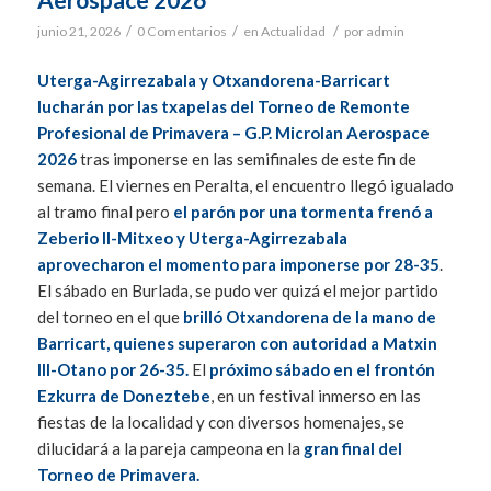
/
/
/
junio 21, 2026
0 Comentarios
en
Actualidad
por
admin
Uterga-Agirrezabala y Otxandorena-Barricart
lucharán por las txapelas del Torneo de Remonte
Profesional de Primavera – G.P. Microlan Aerospace
2026
tras imponerse en las semifinales de este fin de
semana. El viernes en Peralta, el encuentro llegó igualado
al tramo final pero
el parón por una tormenta frenó a
Zeberio II-Mitxeo y Uterga-Agirrezabala
aprovecharon el momento para imponerse por 28-35
.
El sábado en Burlada, se pudo ver quizá el mejor partido
del torneo en el que
brilló Otxandorena de la mano de
Barricart, quienes superaron con autoridad a Matxin
III-Otano por 26-35.
El
próximo sábado en el frontón
Ezkurra de Doneztebe
, en un festival inmerso en las
fiestas de la localidad y con diversos homenajes, se
dilucidará a la pareja campeona en la
gran final del
Torneo de Primavera.