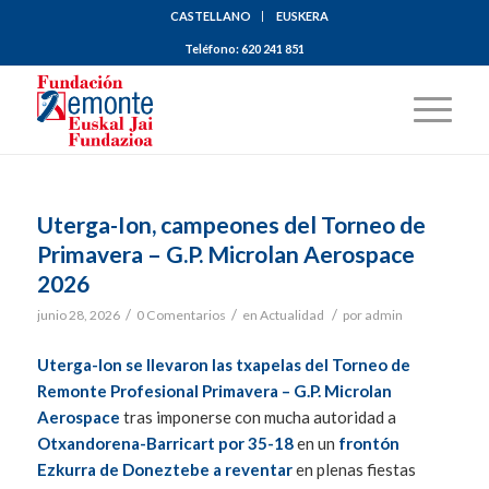
CASTELLANO
EUSKERA
Teléfono:
620 241 851
Uterga-Ion, campeones del Torneo de
Primavera – G.P. Microlan Aerospace
2026
/
/
/
junio 28, 2026
0 Comentarios
en
Actualidad
por
admin
Uterga-Ion se llevaron las txapelas del Torneo de
Remonte Profesional Primavera – G.P. Microlan
Aerospace
tras imponerse con mucha autoridad a
Otxandorena-Barricart por 35-18
en un
frontón
Ezkurra de Doneztebe a reventar
en plenas fiestas