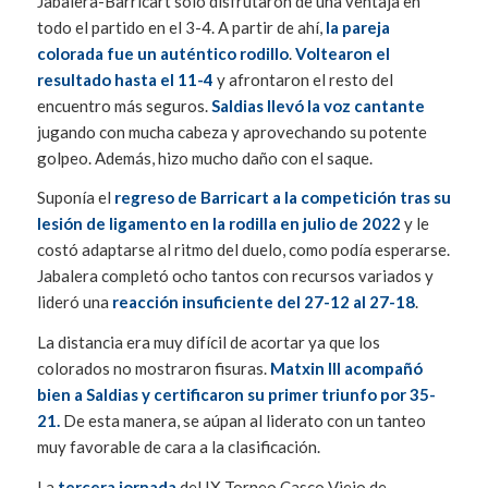
Jabalera-Barricart solo disfrutaron de una ventaja en
todo el partido en el 3-4. A partir de ahí,
la pareja
colorada fue un auténtico rodillo
.
Voltearon el
resultado hasta el 11-4
y afrontaron el resto del
encuentro más seguros.
Saldias llevó la voz cantante
jugando con mucha cabeza y aprovechando su potente
golpeo. Además, hizo mucho daño con el saque.
Suponía el
regreso de Barricart a la competición tras su
lesión de ligamento en la rodilla en julio de 2022
y le
costó adaptarse al ritmo del duelo, como podía esperarse.
Jabalera completó ocho tantos con recursos variados y
lideró una
reacción insuficiente del 27-12 al 27-18
.
La distancia era muy difícil de acortar ya que los
colorados no mostraron fisuras.
Matxin III acompañó
bien a Saldias y certificaron su primer triunfo por 35-
21.
De esta manera, se aúpan al liderato con un tanteo
muy favorable de cara a la clasificación.
La
tercera jornada
del IX Torneo Casco Viejo de