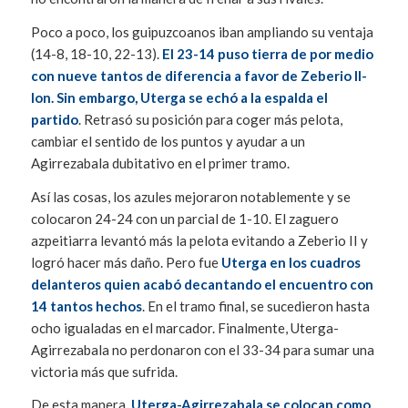
Poco a poco, los guipuzcoanos iban ampliando su ventaja
(14-8, 18-10, 22-13).
El 23-14 puso tierra de por medio
con nueve tantos de diferencia a favor de Zeberio II-
Ion. Sin embargo, Uterga se echó a la espalda el
partido
. Retrasó su posición para coger más pelota,
cambiar el sentido de los puntos y ayudar a un
Agirrezabala dubitativo en el primer tramo.
Así las cosas, los azules mejoraron notablemente y se
colocaron 24-24 con un parcial de 1-10. El zaguero
azpeitiarra levantó más la pelota evitando a Zeberio II y
logró hacer más daño. Pero fue
Uterga en los cuadros
delanteros quien acabó decantando el encuentro con
14 tantos hechos
. En el tramo final, se sucedieron hasta
ocho igualadas en el marcador. Finalmente, Uterga-
Agirrezabala no perdonaron con el 33-34 para sumar una
victoria más que sufrida.
De esta manera,
Uterga-Agirrezabala se colocan como