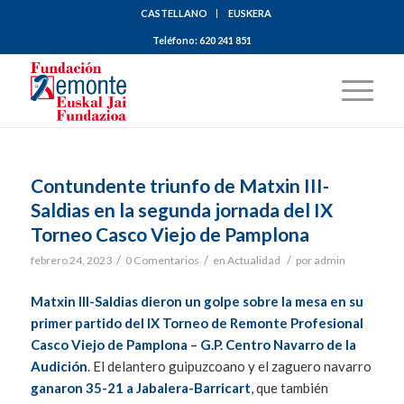
CASTELLANO
EUSKERA
Teléfono:
620 241 851
Contundente triunfo de Matxin III-
Saldias en la segunda jornada del IX
Torneo Casco Viejo de Pamplona
/
/
/
febrero 24, 2023
0 Comentarios
en
Actualidad
por
admin
Matxin III-Saldias dieron un golpe sobre la mesa en su
primer partido del IX Torneo de Remonte Profesional
Casco Viejo de Pamplona – G.P. Centro Navarro de la
Audición
. El delantero guipuzcoano y el zaguero navarro
ganaron 35-21 a Jabalera-Barricart
, que también