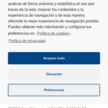
analizar de forma anónima y estadística el uso que
1ª jornada, viernes 17 de febrero
haces de la web, mejorar los contenidos y tu
ZEBERIO II-ION X contra UTERGA-AGIRREZABALA
experiencia de navegación y de esta manera
ofrecerte la mejor experiencia de navegación posible.
2ª jornada, viernes 24 de febrero
Puedes obtener más información y configurar tus
MATXIN III-SALDIAS contra JABALERA-BARRICART
preferencias en:
Política de cookies
-
3ª jornada, viernes 3 de marzo
Política de privacidad
ZEBERIO II-ION contra MATXIN III-SALDIAS
Aceptar todo
4ª jornada, jueves 9 de marzo
UTERGA-AGIRREZABALA contra JABALERA-
BARRICART
Descartar
5ª jornada, jueves 16 de marzo
Preferencias
UTERGA-AGIRREZABALA contra MATXIN III-SALDIAS
6ª jornada, viernes 24 de marzo