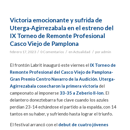
Victoria emocionante y sufrida de
Uterga-Agirrezabala en el estreno del
IX Torneo de Remonte Profesional
Casco Viejo de Pamplona
/
/
/
febrero 17, 2023
0 Comentarios
en
Actualidad
por
admin
El frontón Labrit inauguró este viernes el
IX Torneo de
Remonte Profesional del Casco Viejo de Pamplona-
Gran Premio Centro Navarro de la Audición. Uterga-
Agirrezabala cosecharon la primera victoria
del
campeonato al imponerse
33-35 a Zeberio II-Ion
. El
delantero doneztebarra fue clave cuando los azules
perdían 23-14 echándose el partido a la espalda, con 14
tantos en su haber, y sufriendo hasta lograr el triunfo.
El festival arrancó con el
debut de cuatro jóvenes