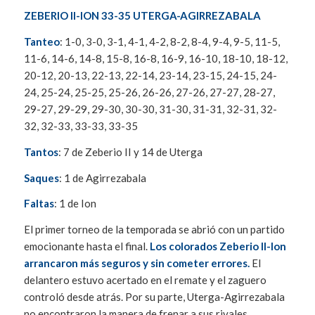
ZEBERIO II-ION 33-35 UTERGA-AGIRREZABALA
Tanteo
: 1-0, 3-0, 3-1, 4-1, 4-2, 8-2, 8-4, 9-4, 9-5, 11-5,
11-6, 14-6, 14-8, 15-8, 16-8, 16-9, 16-10, 18-10, 18-12,
20-12, 20-13, 22-13, 22-14, 23-14, 23-15, 24-15, 24-
24, 25-24, 25-25, 25-26, 26-26, 27-26, 27-27, 28-27,
29-27, 29-29, 29-30, 30-30, 31-30, 31-31, 32-31, 32-
32, 32-33, 33-33, 33-35
Tantos
: 7 de Zeberio II y 14 de Uterga
Saques
: 1 de Agirrezabala
Faltas
: 1 de Ion
El primer torneo de la temporada se abrió con un partido
emocionante hasta el final.
Los colorados Zeberio II-Ion
arrancaron más seguros y sin cometer errores.
El
delantero estuvo acertado en el remate y el zaguero
controló desde atrás. Por su parte, Uterga-Agirrezabala
no encontraron la manera de frenar a sus rivales.