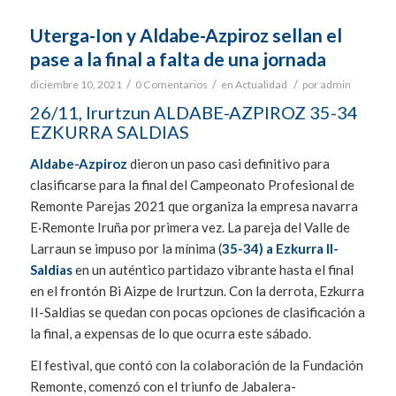
Uterga-Ion y Aldabe-Azpiroz sellan el
pase a la final a falta de una jornada
/
/
/
diciembre 10, 2021
0 Comentarios
en
Actualidad
por
admin
26/11, Irurtzun ALDABE-AZPIROZ 35-34
EZKURRA SALDIAS
Aldabe-Azpiroz
dieron un paso casi definitivo para
clasificarse para la final del Campeonato Profesional de
Remonte Parejas 2021 que organiza la empresa navarra
E·Remonte Iruña por primera vez. La pareja del Valle de
Larraun se impuso por la mínima (
35-34) a Ezkurra II-
Saldias
en un auténtico partidazo vibrante hasta el final
en el frontón Bi Aizpe de Irurtzun. Con la derrota, Ezkurra
II-Saldias se quedan con pocas opciones de clasificación a
la final, a expensas de lo que ocurra este sábado.
El festival, que contó con la colaboración de la Fundación
Remonte, comenzó con el triunfo de Jabalera-