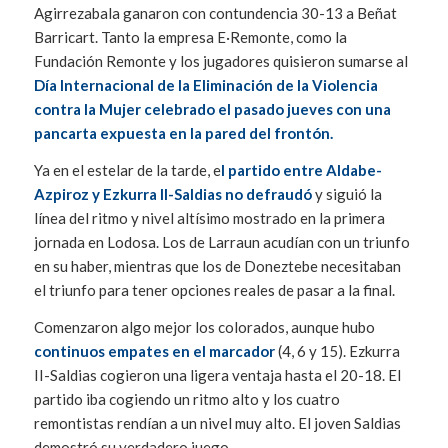
Agirrezabala ganaron con contundencia 30-13 a Beñat
Barricart. Tanto la empresa E·Remonte, como la
Fundación Remonte y los jugadores quisieron sumarse al
Día Internacional de la Eliminación de la Violencia
contra la Mujer celebrado el pasado jueves con una
pancarta expuesta en la pared del frontón.
Ya en el estelar de la tarde, e
l partido entre Aldabe-
Azpiroz y Ezkurra II-Saldias no defraudó
y siguió la
línea del ritmo y nivel altísimo mostrado en la primera
jornada en Lodosa. Los de Larraun acudían con un triunfo
en su haber, mientras que los de Doneztebe necesitaban
el triunfo para tener opciones reales de pasar a la final.
Comenzaron algo mejor los colorados, aunque hubo
continuos empates en el marcador
(4, 6 y 15). Ezkurra
II-Saldias cogieron una ligera ventaja hasta el 20-18. El
partido iba cogiendo un ritmo alto y los cuatro
remontistas rendían a un nivel muy alto. El joven Saldias
demostró su verdadero juego.