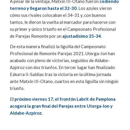
A pesar de la ventaja, Matxin III-Otano fueron
cediendo
terreno y llegaron hasta el 32-30
. Los azules vieron
cómo sus rivales colocaban el 34-31 y, con buenos
tantos, le dieron la vuelta al marcador para hacerse con
su primer y único triunfo en el Campeonato Profesional
de Parejas Remonte por un
ajustadísimo 35-34
.
De esta manera finalizó la liguilla del Campeonato
Profesional de Remonte Parejas 2021. Uterga-Ion han
acabado con pleno de victorias, seguidos de Aldabe-
Azpiroz con dos triunfos. En tercer lugar han finalizado
Ezkurra II-Saldias tras la victoria en la última jornada
ante Matxin III-Otano, cuartos en esta liguilla sin ningún
triunfo.
E
l próximo viernes 17, el frontón Labrit de Pamplona
acogerá
la gran final del Parejas entre Uterga-Ion y
Aldabe-Azpiroz
.