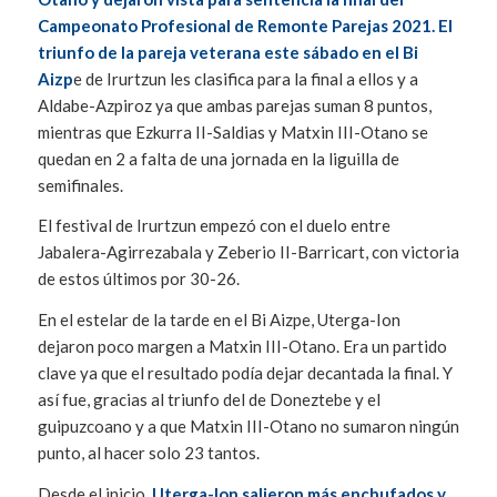
Campeonato Profesional de Remonte Parejas 2021. El
triunfo de la pareja veterana este sábado en el Bi
Aizp
e de Irurtzun les clasifica para la final a ellos y a
Aldabe-Azpiroz ya que ambas parejas suman 8 puntos,
mientras que Ezkurra II-Saldias y Matxin III-Otano se
quedan en 2 a falta de una jornada en la liguilla de
semifinales.
El festival de Irurtzun empezó con el duelo entre
Jabalera-Agirrezabala y Zeberio II-Barricart, con victoria
de estos últimos por 30-26.
En el estelar de la tarde en el Bi Aizpe, Uterga-Ion
dejaron poco margen a Matxin III-Otano. Era un partido
clave ya que el resultado podía dejar decantada la final. Y
así fue, gracias al triunfo del de Doneztebe y el
guipuzcoano y a que Matxin III-Otano no sumaron ningún
punto, al hacer solo 23 tantos.
Desde el inicio,
Uterga-Ion salieron más enchufados y