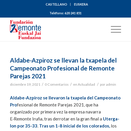
CASTELLANO
EUSKERA
Teléfono:
620 241 851
Aldabe-Azpiroz se llevan la txapela del
Campeonato Profesional de Remonte
Parejas 2021
/
/
/
diciembre 19, 2021
0 Comentarios
en
Actualidad
por
admin
Aldabe-Azpiroz se llevaron la txapela del Campeonato
Pro
fesional de Remonte Parejas 2021, que ha
organizado por primera vez la empresa navarra
E·Remonte Iruña, tras derrotar en la gran final a
Uterga-
Ion por 35-33
.
Tras un 1-8 inicial de los colorados,
los