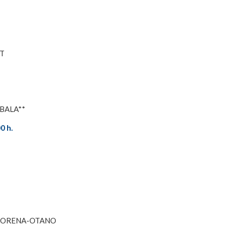
RT
BALA**
0 h.
ANDORENA-OTANO