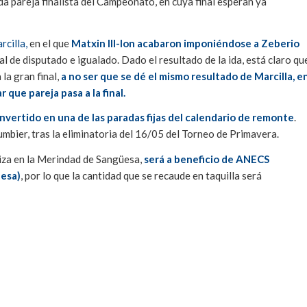
 pareja finalista del Campeonato, en cuya final esperan ya
rcilla,
en el que
Matxin III-Ion acabaron imponiéndose a Zeberio
al de disputado e igualado. Dado el resultado de la ida, está claro qu
la gran final,
a no ser que se dé el mismo resultado de Marcilla, e
 que pareja pasa a la final.
onvertido en una de las paradas fijas del calendario de remonte
.
umbier, tras la eliminatoria del 16/05 del Torneo de Primavera.
iza en la Merindad de Sangüesa,
será a beneficio de ANECS
üesa)
, por lo que la cantidad que se recaude en taquilla será