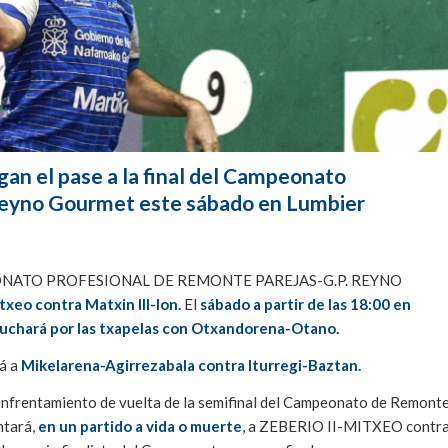
egan el pase a la final del Campeonato
 Reyno Gourmet este sábado en Lumbier
NATO PROFESIONAL DE REMONTE PAREJAS-G.P. REYNO
txeo contra Matxin III-Ion.
El
sábado a partir de las 18:00 en
 luchará por las txapelas con Otxandorena-Otano.
rá a
Mikelarena-Agirrezabala contra Iturregi-Baztan.
el enfrentamiento de vuelta de la semifinal del Campeonato de Remont
ntará,
en un partido a vida o muerte
, a ZEBERIO II-MITXEO contr