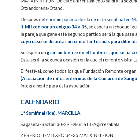
MATXIN III-ION. De este enfrentamiento saldrá la segunda
Otxandorena-Otano.
Después del
enorme partido de ida de esta semifinal en Ma
II-Mitxeo por un exiguo 34 a 35
, se espera un choque igu
la pareja que gane este segundo partido será la que pase a 
cuyo caso se disputarían cinco tantos más para dilucidar
Se espera un
gran ambiente en el Ilunberri, que se ha c
Esta será la segunda ocasión en la que el remonte visita L
El festival, como todos los que Fundación Remonte organ
(Asociación de niños enfermos de la Comarca de Sang
íntegramente para esta asociación.
CALENDARIO
1ª Semifinal (ida). MARCILLA.
Sagaseta-Baztan 30-29 Ezkurra III-Agirrezabala
ZEBERIO II-MITXEO 34-35 MATXIN III-ION