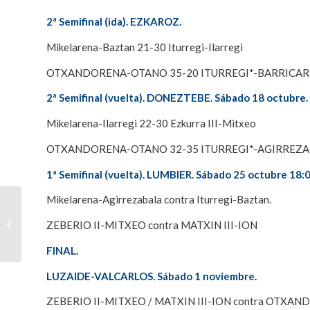
2ª Semifinal (ida). EZKAROZ.
Mikelarena-Baztan 21-30 Iturregi-Ilarregi
OTXANDORENA-OTANO 35-20 ITURREGI*-BARRICA
2ª Semifinal (vuelta). DONEZTEBE. Sábado 18 octubre.
Mikelarena-Ilarregi 22-30 Ezkurra III-Mitxeo
OTXANDORENA-OTANO 32-35 ITURREGI*-AGIRREZA
1ª Semifinal (vuelta). LUMBIER. Sábado 25 octubre 18:0
Mikelarena-Agirrezabala contra Iturregi-Baztan.
Victoria de honor de
Iturregi-Agirrezabala en
ZEBERIO II-MITXEO contra MATXIN III-ION
Doneztebe que no evita
el pase...
FINAL.
LUZAIDE-VALCARLOS. Sábado 1 noviembre.
ZEBERIO II-MITXEO / MATXIN III-ION contra OTX