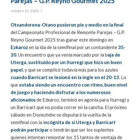
Parejas – G.P. Reyno Gourmet 2025
/
octubre 12, 2025
Otxandorena-Otano pusieron pie y medio en la final
del Campeonato Profesional de Remonte Parejas – G.P.
Reyno Gourmet 2025 tras ganar este domingo en
Ezkaroz
en la ida de la semifinal por un contundente
35-
20
. Un encuentro que ya venía marcado por la b
aja de
Uterga, sustituido por un Iturregi que hizo un buen
papel
, y que se complicó todavía más para los azules
cuando Barricart se lesionó en la ingle en el 20-13
. Lo
que
estaba siendo un encuentro con ritmo, buen nivel
de juego y haciendo disfrutar a los numerosos
aficionados
de Ezkaroz, terminó en agonía para Iturregi y
un Barricart que no podía correr en la cancha. El próximo
sábado en Doneztebe se disputará la vuelta de la
semifinal con la i
ncógnita de si Uterga y Barricart
podrán participar
o tendrán que ser los suplentes
quienes intentan remontar los 15 tantos de ventaja de