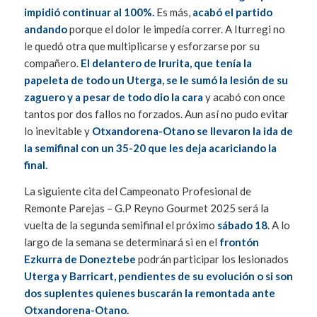
impidió continuar al 100%.
Es más,
acabó el partido
andando
porque el dolor le impedía correr. A Iturregi no
le quedó otra que multiplicarse y esforzarse por su
compañero.
El delantero de Irurita, que tenía la
papeleta de todo un Uterga, se le sumó la lesión de su
zaguero y a pesar de todo dio la cara
y acabó con once
tantos por dos fallos no forzados. Aun así no pudo evitar
lo inevitable y
Otxandorena-Otano se llevaron la ida de
la semifinal con un 35-20 que les deja acariciando la
final.
La siguiente cita del Campeonato Profesional de
Remonte Parejas – G.P Reyno Gourmet 2025 será la
vuelta de la segunda semifinal el próximo
sábado 18
. A lo
largo de la semana se determinará si en el
frontón
Ezkurra de Doneztebe
podrán participar los lesionados
Uterga y Barricart, pendientes de su evolución o si son
dos suplentes quienes buscarán la remontada ante
Otxandorena-Otano.