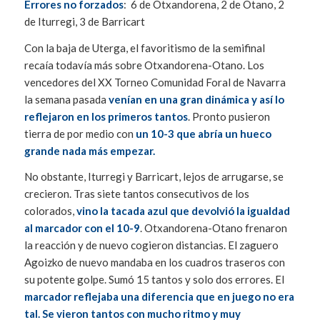
Errores no forzados
: 6 de Otxandorena, 2 de Otano, 2
de Iturregi, 3 de Barricart
Con la baja de Uterga, el favoritismo de la semifinal
recaía todavía más sobre Otxandorena-Otano. Los
vencedores del XX Torneo Comunidad Foral de Navarra
la semana pasada
venían en una gran dinámica y así lo
reflejaron en los primeros tantos
. Pronto pusieron
tierra de por medio con
un 10-3 que abría un hueco
grande nada más empezar.
No obstante, Iturregi y Barricart, lejos de arrugarse, se
crecieron. Tras siete tantos consecutivos de los
colorados,
vino la tacada azul que devolvió la igualdad
al marcador con el 10-9
. Otxandorena-Otano frenaron
la reacción y de nuevo cogieron distancias. El zaguero
Agoizko de nuevo mandaba en los cuadros traseros con
su potente golpe. Sumó 15 tantos y solo dos errores. El
marcador reflejaba una diferencia que en juego no era
tal. Se vieron tantos con mucho ritmo y muy