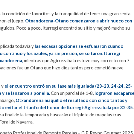
la condición de favoritos y la tranquilidad de tener una gran renta
aron el juego.
Otxandorena-Otano comenzaron a abrir hueco con
eguidos. Poco a poco, Iturregi encontró su sitio y mejoró mucho su
mplicada todavía y
las escasas opciones se esfumaron cuando
o continuó y los azules, ya sin presión, se soltaron.
Iturregi
txandorena,
mientras que Agirrezabala estuvo muy correcto con 7
nsaciones fue un Otano que hizo diez tantos pero cometió nueve
2 y
el encuentro entró en su fase más igualada (23-23, 24-24, 25-
 y se lanzaron a por ella.
Con un parcial de 1-8,
lograron escapars
 embargo,
Otxandorena maquilló el resultado con cinco tantos y
do evitar el triunfo del honor de Iturregi-Agirrezabala por 32-35
.
final de la temporada y buscarán el triplete de txapelas tras
Foral de Navarra.
ampeonato Profesional de Remonte Parejas – G.P. Reyno Gourmet 2025