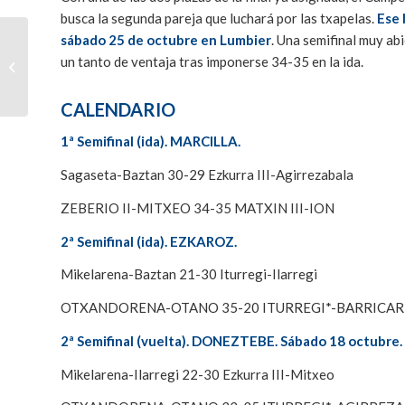
busca la segunda pareja que luchará por las txapelas.
Ese 
sábado 25 de octubre en Lumbier
. Una semifinal muy ab
Doneztebe acoge la
vuelta de la segunda
un tanto de ventaja tras imponerse 34-35 en la ida.
semifinal del
Campeonato de
CALENDARIO
Parejas...
1ª Semifinal (ida). MARCILLA.
Sagaseta-Baztan 30-29 Ezkurra III-Agirrezabala
ZEBERIO II-MITXEO 34-35 MATXIN III-ION
2ª Semifinal (ida). EZKAROZ.
Mikelarena-Baztan 21-30 Iturregi-Ilarregi
OTXANDORENA-OTANO 35-20 ITURREGI*-BARRICA
2ª Semifinal (vuelta). DONEZTEBE. Sábado 18 octubre.
Mikelarena-Ilarregi 22-30 Ezkurra III-Mitxeo