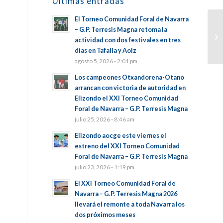
Últimas entradas
El Torneo Comunidad Foral de Navarra
– G.P. Terresis Magna retoma la
actividad con dos festivales en tres
días en Tafalla y Aoiz
agosto 5, 2026 - 2:01 pm
Los campeones Otxandorena-Otano
arrancan con victoria de autoridad en
Elizondo el XXI Torneo Comunidad
Foral de Navarra – G.P. Terresis Magna
julio 25, 2026 - 8:46 am
Elizondo aocge este viernes el
estreno del XXI Torneo Comunidad
Foral de Navarra – G.P. Terresis Magna
julio 23, 2026 - 1:19 pm
El XXI Torneo Comunidad Foral de
Navarra – G.P. Terresis Magna 2026
llevará el remonte a toda Navarra los
dos próximos meses