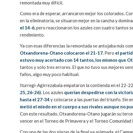
remontada muy difícil.
Como era de esperar, arrancaron mejor los colorados. Con 
en la eliminatoria, se situaron mejor en la cancha y domin
el 14-6
, pero reaccionaron los azules con cuatro tantos s
rendimiento.
Ya con esas diferencias la remontada se antojaba más co
Otxandorena-Otano colocaron el 21-17.
Pero
el partid
estuvo muy acertado con 14 tantos, los mismos que O
tantos y solo tres errores. El que no tuvo sus mejores se
fallos, algo muy poco habitual.
Iturregi-Agirrezabala empataron la contienda en el 22-2
25, 26-26)
. Los azules
querían despedirse con la victoria
hasta el 27-34
y colocarse a las puertas del triunfo. Sin
metió el miedo en el cuerpo a sus rivales aunque no pu
Con este resultado, Otxandorena-Otano jugarán su tercera 
vencer en el Torneo de Primavera y el Torneo Comunidad 
Con una de las dos plazas de la final ya asignada, el C