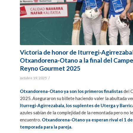
Victoria de honor de Iturregi-Agirrezab
Otxandorena-Otano a la final del Campe
Reyno Gourmet 2025
/
octubre 19, 2025
Otxandorena-Otano ya son los primeros finalistas
del 
2025. Aseguraron su billete haciendo valer la abultada ven
Iturregi-Agirrezabala, los suplentes de Uterga y Barri
azules sabían de la complejidad de la remontada pero no l
encuentro.
Otxandorena-Otano ya esperan rival el 1 de n
temporada para la pareja.