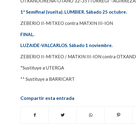
OTXANDORENA-OTANO 32-35 ITURREGI*-AGIRREZA
1ª Semifinal (vuelta). LUMBIER. Sábado 25 octubre.
ZEBERIO II-MITXEO contra MATXIN III-ION
FINAL.
LUZAIDE-VALCARLOS. Sábado 1 noviembre.
ZEBERIO II-MITXEO / MATXIN III-ION contra OTX
*Sustituye a UTERGA
** Sustituye a BARRICART
Compartir esta entrada