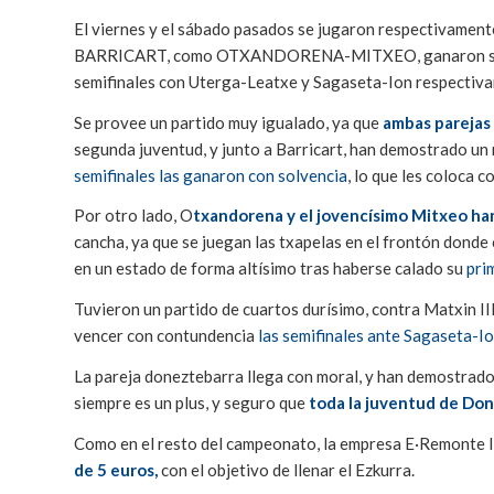
El viernes y el sábado pasados se jugaron respectivamente
BARRICART, como OTXANDORENA-MITXEO, ganaron sus re
semifinales con Uterga-Leatxe y Sagaseta-Ion respectivame
Se provee un partido muy igualado, ya que
ambas parejas 
segunda juventud, y junto a Barricart, han demostrado un
semifinales las ganaron con solvencia
, lo que les coloca c
Por otro lado, O
txandorena y el jovencísimo Mitxeo h
cancha, ya que se juegan las txapelas en el frontón dond
en un estado de forma altísimo tras haberse calado su
pri
Tuvieron un partido de cuartos durísimo, contra Matxin II
vencer con contundencia
las semifinales ante Sagaseta-Io
La pareja doneztebarra llega con moral, y han demostrado 
siempre es un plus, y seguro que
toda la juventud de Don
Como en el resto del campeonato, la empresa E·Remonte I
de 5 euros,
con el objetivo de llenar el Ezkurra.