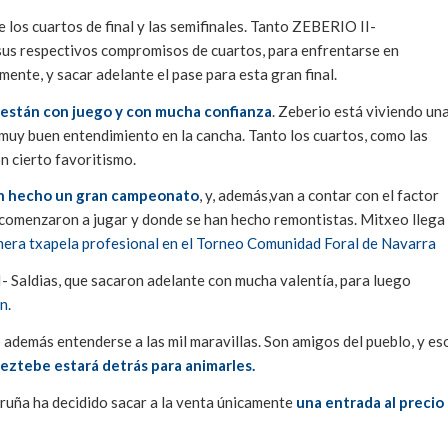
 los cuartos de final y las semifinales. Tanto ZEBERIO II-
spectivos compromisos de cuartos, para enfrentarse en
nte, y sacar adelante el pase para esta gran final.
están con juego y con mucha confianza
. Zeberio está viviendo un
 muy buen entendimiento en la cancha. Tanto los cuartos, como las
on cierto favoritismo.
an hecho un gran campeonato
, y, además,van a contar con el factor
e comenzaron a jugar y donde se han hecho remontistas. Mitxeo llega
mera txapela profesional en el Torneo Comunidad Foral de Navarra
I- Saldias, que sacaron adelante con mucha valentía, para luego
n.
además entenderse a las mil maravillas. Son amigos del pueblo, y es
eztebe estará detrás para animarles.
ruña ha decidido sacar a la venta únicamente
una entrada al precio