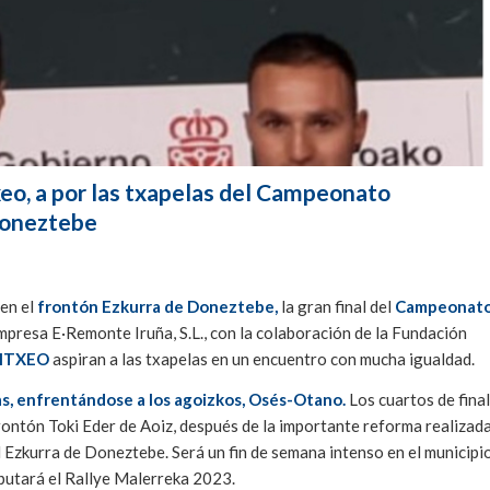
eo, a por las txapelas del Campeonato
Doneztebe
 en el
frontón Ezkurra de Doneztebe,
la gran final del
Campeonat
mpresa E·Remonte Iruña, S.L., con la colaboración de la Fundación
MITXEO
aspiran a las txapelas en un encuentro con mucha igualdad.
as, enfrentándose a los agoizkos, Osés-Otano.
Los cuartos de final
frontón Toki Eder de Aoiz, después de la importante reforma realizad
el Ezkurra de Doneztebe. Será un fin de semana intenso en el municipi
sputará el Rallye Malerreka 2023.