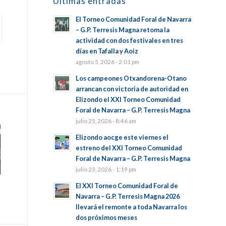
Últimas entradas
El Torneo Comunidad Foral de Navarra
– G.P. Terresis Magna retoma la
actividad con dos festivales en tres
días en Tafalla y Aoiz
agosto 5, 2026 - 2:01 pm
Los campeones Otxandorena-Otano
arrancan con victoria de autoridad en
Elizondo el XXI Torneo Comunidad
Foral de Navarra – G.P. Terresis Magna
julio 25, 2026 - 8:46 am
Elizondo aocge este viernes el
estreno del XXI Torneo Comunidad
Foral de Navarra – G.P. Terresis Magna
julio 23, 2026 - 1:19 pm
El XXI Torneo Comunidad Foral de
Navarra – G.P. Terresis Magna 2026
llevará el remonte a toda Navarra los
dos próximos meses