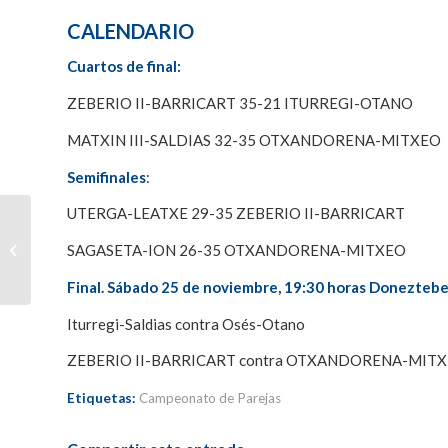
CALENDARIO
Cuartos de final:
ZEBERIO II-BARRICART 35-21 ITURREGI-OTANO
MATXIN III-SALDIAS 32-35 OTXANDORENA-MITXEO
Semifinales
:
UTERGA-LEATXE 29-35 ZEBERIO II-BARRICART
Zeberio II-Barricart y
Otxandorena-Mitxeo
SAGASETA-ION 26-35 OTXANDORENA-MITXEO
pasan a la final del
Campeonato de...
Final. Sábado 25 de noviembre, 19:30 horas Doneztebe
Iturregi-Saldias contra Osés-Otano
ZEBERIO II-BARRICART contra OTXANDORENA-MIT
Etiquetas:
Campeonato de Parejas