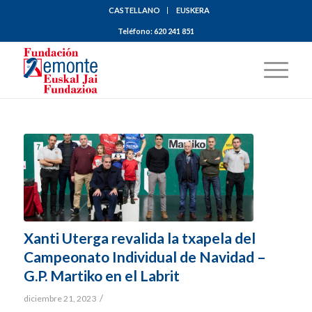
CASTELLANO
EUSKERA
Teléfono:
620 241 851
Xanti Uterga revalida la txapela del
Campeonato Individual de Navidad –
G.P. Martiko en el Labrit
/
diciembre 21, 2023