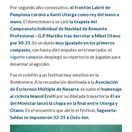
Por segundo año consecutivo,
el frontón Labrit de
Pamplona coronó a Xanti Uterga como rey del mano a
mano
. El doneztebarra se caló
la txapela del
Campeonato Individual de Navidad de Remonte
Profesional – G.P. Martiko tras derrotar a Mikel Otano
por 30-21
. En un duelo
muy igualado en los primeros
compases
, con hasta diez empates en el marcador,
el
vigente campeón
desplegó su repertorio de jugadas para
desarmar al agoizko.
Fue el colofón a un festival muy emotivo en la
Bombonera. A la recaudación destinada a la
Asociación
de Esclerosis Múltiple de Navarra
, se sumó el
homenaje
al ciclista Imanol Erviti
por su dilatada trayectoria.
El ex
del Movistar lanzó la chapa en la final entre Uterga y
Otano
. En el encuentro que abrió el festival,
Sagaseta-
Saldas se impusieron 32-35 a Osés-Ion.