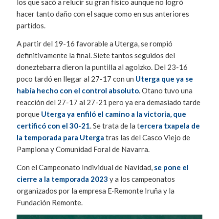
los que sacó a relucir su gran físico aunque no logró
hacer tanto daño con el saque como en sus anteriores
partidos.
A partir del 19-16 favorable a Uterga, se rompió
definitivamente la final. Siete tantos seguidos del
doneztebarra dieron la puntilla al agoizko. Del 23-16
poco tardó en llegar al 27-17 con un
Uterga que ya se
había hecho con el control absoluto
. Otano tuvo una
reacción del 27-17 al 27-21 pero ya era demasiado tarde
porque
Uterga ya enfiló el camino a la victoria, que
certificó con el 30-21
. Se trata de la t
ercera txapela de
la temporada para Uterga
tras las del Casco Viejo de
Pamplona y Comunidad Foral de Navarra.
Con el Campeonato Individual de Navidad,
se pone el
cierre a la temporada 2023
y a los campeonatos
organizados por la empresa E·Remonte Iruña y la
Fundación Remonte.