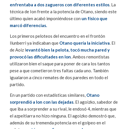
enfrentaba a dos zagueros con diferentes estilos
. La
técnica de Ion frente a la potencia de Otano, siendo este
último quien acabó imponiéndose con
un físico que
marcó diferencias.
Los primeros peloteos del encuentro en el frontón
Ilunberri ya indicaban que
Otano quería la iniciativa
. El
de Aoiz l
evantó bien la pelota, tocó mucha pared y
provocó las dificultades en Ion
. Ambos remontistas
utilizaron bien el saque para poner de cara los tantos
pese a que cometieron tres faltas cada uno. También
igualaron a cinco remates de dos paredes en todo el
partido.
En un partido con estadísticas similares,
Otano
sorprendió a Ion con las dejadas
. El agoizko, sabedor de
que iba a sorprender a su rival, le endosó 4, mientras que
el azpeitiarra no hizo ninguna. El agoizko demostró que,
además de su tremenda potencia en el golpeo en el