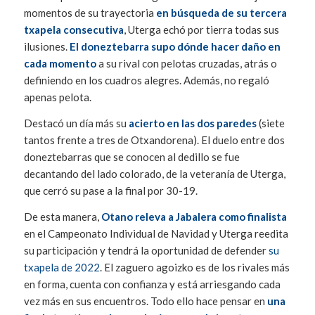
momentos de su trayectoria
en búsqueda de su tercera
txapela consecutiva
, Uterga echó por tierra todas sus
ilusiones.
El doneztebarra supo dónde hacer daño en
cada momento
a su rival con pelotas cruzadas, atrás o
definiendo en los cuadros alegres. Además, no regaló
apenas pelota.
Destacó un día más su
acierto en las dos paredes
(siete
tantos frente a tres de Otxandorena). El duelo entre dos
doneztebarras que se conocen al dedillo se fue
decantando del lado colorado, de la veteranía de Uterga,
que cerró su pase a la final por 30-19.
De esta manera,
Otano releva a Jabalera como finalista
en el Campeonato Individual de Navidad y Uterga reedita
su participación y tendrá la oportunidad de defender
su
txapela de 2022
. El zaguero agoizko es de los rivales más
en forma, cuenta con confianza y está arriesgando cada
vez más en sus encuentros. Todo ello hace pensar en
una