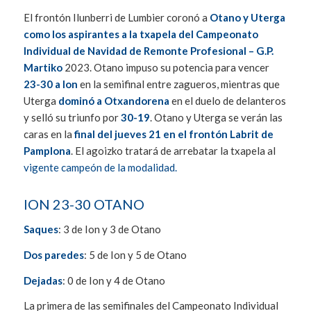
El frontón Ilunberri de Lumbier coronó a
Otano y Uterga
como los aspirantes a la txapela del Campeonato
Individual de Navidad de Remonte Profesional – G.P.
Martiko
2023. Otano impuso su potencia para vencer
23-30 a Ion
en la semifinal entre zagueros, mientras que
Uterga
dominó a Otxandorena
en el duelo de delanteros
y selló su triunfo por
30-19
. Otano y Uterga se verán las
caras en la
final del jueves 21 en el frontón Labrit de
Pamplona
. El agoizko tratará de arrebatar la txapela al
vigente campeón de la modalidad.
ION 23-30 OTANO
Saques
: 3 de Ion y 3 de Otano
Dos paredes
: 5 de Ion y 5 de Otano
Dejadas
: 0 de Ion y 4 de Otano
La primera de las semifinales del Campeonato Individual