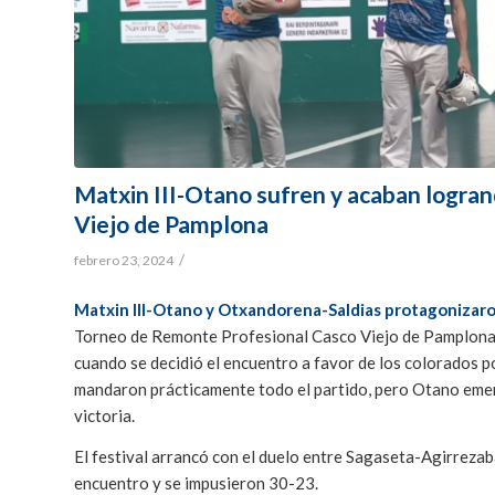
Matxin III-Otano sufren y acaban logran
Viejo de Pamplona
/
febrero 23, 2024
Matxin III-Otano y Otxandorena-Saldias protagonizar
Torneo de Remonte Profesional Casco Viejo de Pamplona – 
cuando se decidió el encuentro a favor de los colorados p
mandaron prácticamente todo el partido, pero Otano emergi
victoria.
El festival arrancó con el duelo entre Sagaseta-Agirreza
encuentro y se impusieron 30-23.