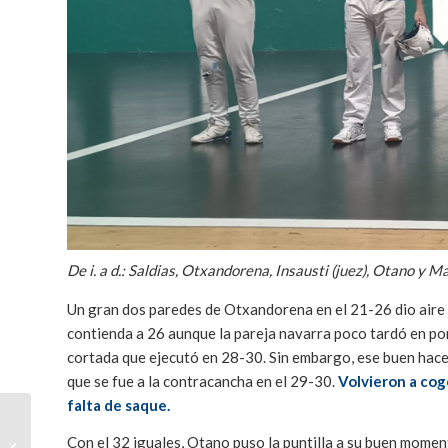
De i. a d.: Saldias, Otxandorena, Insausti (juez), Otano y Mat
Un gran dos paredes de Otxandorena en el 21-26 dio aire a
contienda a 26 aunque la pareja navarra poco tardó en po
cortada que ejecutó en 28-30. Sin embargo, ese buen hac
que se fue a la contracancha en el 29-30.
Volvieron a cog
falta de saque.
Matxin III-Otano y
Otxandorena-Saldias
Con el 32 iguales, Otano puso la puntilla a su buen mome