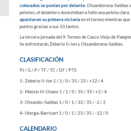
se estrenan este viernes
colorados se ponían por delante.
Otxandorena-Saldias sa
en el X Torneo...
peloteo, el delantero doneztebarra falló una pelota clara.
apuntaron su primera victoria
en el torneo mientras que
puntos gracias a sus 33 tantos.
La tercera jornada del X Torneo de Casco Viejo de Pamplon
Se enfrentarán Zeberio II-Ion y Otxandorena-Saldias.
CLASIFICACIÓN
PJ / G / P / TF / TC / DF / PTS
1- Zeberio II-Ion 1 / 1 / 0 / 35 / 23 / +12 / 4
2- Matxin III-Otano 1 / 1 / 0 / 35 / 33 / +2 / 4
3- Otxando.-Saldias 1 / 0 / 1 / 33 / 35 / -2 / 2
4- Uterga-Barricart 1 / 0 / 1 / 23 / 35 / -12 / 0
CALENDARIO