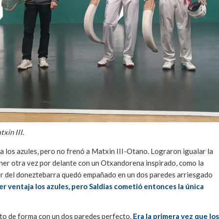
xin III.
 los azules, pero no frenó a Matxin III-Otano. Lograron igualar la
ner otra vez por delante con un Otxandorena inspirado, como la
er del doneztebarra quedó empañado en un dos paredes arriesgado
er ventaja los azules, pero Saldias cometió entonces la única
nto de forma con un dos paredes perfecto.
Era la primera vez que los