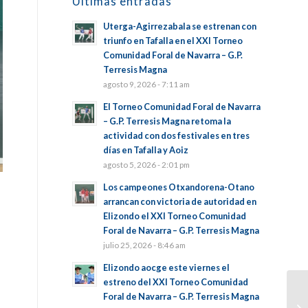
Últimas entradas
Uterga-Agirrezabala se estrenan con
triunfo en Tafalla en el XXI Torneo
Comunidad Foral de Navarra – G.P.
Terresis Magna
agosto 9, 2026 - 7:11 am
El Torneo Comunidad Foral de Navarra
– G.P. Terresis Magna retoma la
actividad con dos festivales en tres
días en Tafalla y Aoiz
agosto 5, 2026 - 2:01 pm
Los campeones Otxandorena-Otano
arrancan con victoria de autoridad en
Elizondo el XXI Torneo Comunidad
Foral de Navarra – G.P. Terresis Magna
julio 25, 2026 - 8:46 am
Elizondo aocge este viernes el
estreno del XXI Torneo Comunidad
Foral de Navarra – G.P. Terresis Magna