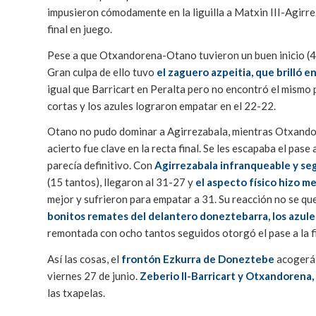
impusieron cómodamente en la liguilla a Matxin III-Agirrez
final en juego.
Pese a que Otxandorena-Otano tuvieron un buen inicio (4
Gran culpa de ello tuvo
el zaguero azpeitia, que brilló e
igual que Barricart en Peralta pero no encontró el mismo 
cortas y los azules lograron empatar en el 22-22.
Otano no pudo dominar a Agirrezabala, mientras Otxando
acierto fue clave en la recta final. Se les escapaba el pase
parecía definitivo. Con
Agirrezabala infranqueable y seg
(15 tantos), llegaron al 31-27 y
el aspecto físico hizo me
mejor y sufrieron para empatar a 31. Su reacción no se qu
bonitos remates del delantero doneztebarra, los azule
remontada con ocho tantos seguidos otorgó el pase a la 
Así las cosas, el
frontón Ezkurra de Doneztebe
acogerá 
viernes 27 de junio.
Zeberio II-Barricart y Otxandorena,
las txapelas.