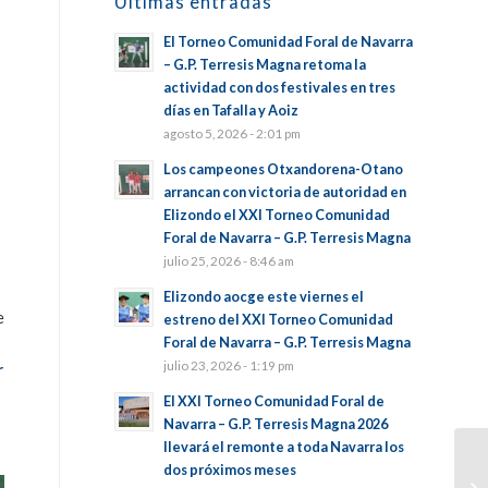
Últimas entradas
El Torneo Comunidad Foral de Navarra
– G.P. Terresis Magna retoma la
actividad con dos festivales en tres
días en Tafalla y Aoiz
agosto 5, 2026 - 2:01 pm
Los campeones Otxandorena-Otano
arrancan con victoria de autoridad en
Elizondo el XXI Torneo Comunidad
Foral de Navarra – G.P. Terresis Magna
julio 25, 2026 - 8:46 am
Elizondo aocge este viernes el
e
estreno del XXI Torneo Comunidad
Foral de Navarra – G.P. Terresis Magna
julio 23, 2026 - 1:19 pm
r
El XXI Torneo Comunidad Foral de
Navarra – G.P. Terresis Magna 2026
llevará el remonte a toda Navarra los
dos próximos meses