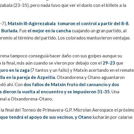
abala (23-35), pero nada tuvo que ver el duelo con el billete a la
-7),
Matxin III-Agirrezabala tomaron el control a partir del 8-8
.
n Burlada
. Fue
el mejor en la cancha
cuajando un gran partido, al
premio al término del partido. Los colorados mantuvieron ventajas
rena tampoco conseguía hacer daño con sus golpes aunque su
 a la final, más aún cuando se vieron por debajo con el
29-23
que
uro en la zaga
(7 tantos y un fallo) y Matxin acertando en el remate
lla en la pareja de Azpeitia
. Otxandorena y Otano aguantaron
edó ahí. Con
dos fallos de Matxin fruto del cansancio y dos
s dieron la vuelta al encuentro y se impusieron 31-35
. Una
final a Otxandorena-Otano.
la final del Torneo de Primavera-G.P. Microlan Aerospace el próxim
 que tendrá el apoyo de sus vecinos, y Otano
lucharán por calarse