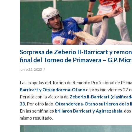
Sorpresa de Zeberio II-Barricart y remo
final del Torneo de Primavera – G.P. Mi
/
junio 22, 2025
Las txapelas del Torneo de Remonte Profesional de Prima
Barricart y Otxandorena-Otano
el próximo viernes 27 
Peralta con la victoria de
Zeberio II-Barricart (clasifica
33
. Por otro lado,
Otxandorena-Otano sufrieron de lo li
En las semifinales
brillaron Barricart y Agirrezabala
, do
mismo resultado.