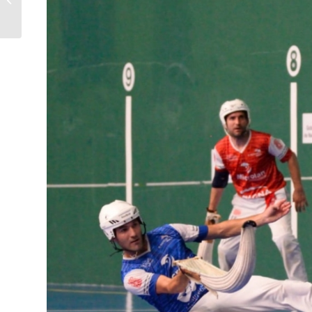
semana las semifinales
del Torneo de
Primavera-G.P....