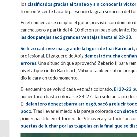
los
clasificados gracias al tanteo y sin conocer la victori
frontón Vicente Lacalle presenció la gran sorpresa del t
En el comienzo se cumplió el guion previsto con dominio de
cancha, pero a partir del 4-10 dieron un paso adelante. 
las dos parejas sacó grandes ventajas hasta el 23-23.
Se hizo cada vez más grande la figura de Ibai Barricart,
profesional. El zaguero de Aoiz
demostró mucha confianza
errores.
Una situación que aprovechó Zeberio II para rema
nivel al que rindió Barricart, Mitxeo también sufrió por
dio la cara en todo momento.
El encuentro se volvió cada vez más colorado
. El 29-23 p
aumentaron hasta colocarse 34-27. Tan solo un tanto les s
El
delantero doneztebarra arriesgó, sacó a relucir todo
poco
. Tras llevar el miedo a la pareja colorada
con siete 
primer partido en el Torneo de Primavera y se hicieron con 
puertas de luchar por las txapelas en la final que se di
Peralta y Burlada
acogen este fin de