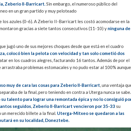
a, Zeberio II-Barricart.
Sin embargo, el numeroso público del
orneo en un gran partido y muy peloteado
 los azules (0-6). A Zeberio II-Barricart les costó acomodarse en la
Remontaron gracias a siete tantos consecutivos (11-10) y
ninguna de
que jugó uno de sus mejores choques desde que está en el cuadro
, colocó bien la pelota con velocidad y tan solo cometió dos
tar en los cuadros alegres, facturando 16 tantos. Además de por el
que arrastraba problemas estomacales y no pudo estar al 100% aunque
uso muy de cara las cosas para Zeberio II-Barricart
, una ventaja qu
eparaba de la final, pero teniendo en contra a Uterga nunca se sabe.
 su talento para lograr una remontada épica y no lo consiguió po
tantos seguidos
,
Zeberio II-Barricart vencieron por 35-33
su
un merecido billete a la final.
Uterga-Mitxeo se quedaron a las
sputará en su localidad, Doneztebe.