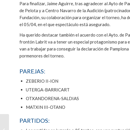
Para finalizar, Jaime Aguirre, tras agradecer al Ayto de P
de Pelota y a Centro Navarro de la Audición (patrocinador 
Fundación, su colaboración para organizar el torneo, ha d
el 05/04, en el que espectáculo está asegurado.
Ha querido destacar también el acuerdo con el Ayto. de Pa
frontón Labrit va a tener un especial protagonismo para e
van a trabajar para conseguir la declaración de Pamplona 
pormenores del torneo.
PAREJAS:
ZEBERIO II-ION
UTERGA-BARRICART
OTXANDORENA-SALDIAS
MATXIN III-OTANO
PARTIDOS:
La Fundación Remonte
cierra 2023 con un