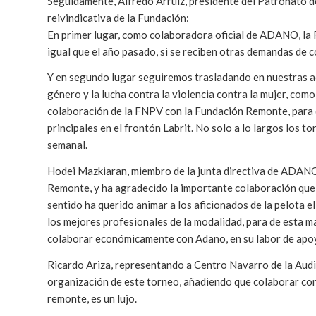
Seguidamente, Alfredo Arruiz, presidente del Patronato de
reivindicativa de la Fundación:
En primer lugar, como colaboradora oficial de ADANO, la F
igual que el año pasado, si se reciben otras demandas de c
Y en segundo lugar seguiremos trasladando en nuestras a
género y la lucha contra la violencia contra la mujer, co
colaboración de la FNPV con la Fundación Remonte, para q
principales en el frontón Labrit. No solo a lo largos los t
semanal.
Hodei Mazkiaran, miembro de la junta directiva de ADANO
Remonte, y ha agradecido la importante colaboración qu
sentido ha querido animar a los aficionados de la pelota e
los mejores profesionales de la modalidad, para de esta m
colaborar económicamente con Adano, en su labor de apoyo
Ricardo Ariza, representando a Centro Navarro de la Audi
organización de este torneo, añadiendo que colaborar c
remonte, es un lujo.