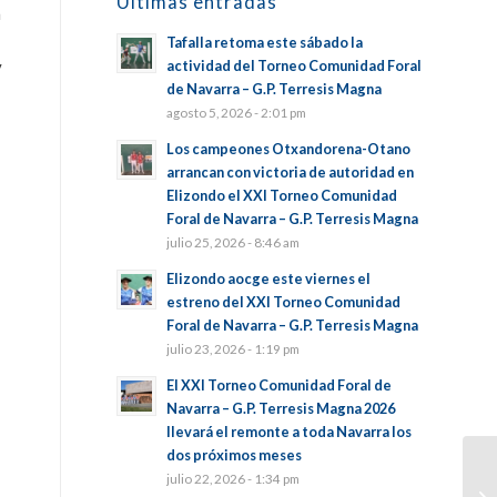
Últimas entradas
a
Tafalla retoma este sábado la
y
actividad del Torneo Comunidad Foral
de Navarra – G.P. Terresis Magna
agosto 5, 2026 - 2:01 pm
Los campeones Otxandorena-Otano
arrancan con victoria de autoridad en
Elizondo el XXI Torneo Comunidad
Foral de Navarra – G.P. Terresis Magna
julio 25, 2026 - 8:46 am
Elizondo aocge este viernes el
estreno del XXI Torneo Comunidad
Foral de Navarra – G.P. Terresis Magna
julio 23, 2026 - 1:19 pm
El XXI Torneo Comunidad Foral de
Navarra – G.P. Terresis Magna 2026
llevará el remonte a toda Navarra los
dos próximos meses
julio 22, 2026 - 1:34 pm