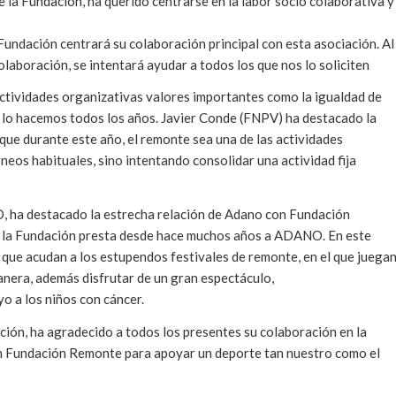
 la Fundación, ha querido centrarse en la labor socio colaborativa y
undación centrará su colaboración principal con esta asociación. Al
olaboración, se intentará ayudar a todos los que nos lo soliciten
ctividades organizativas valores importantes como la igualdad de
mo lo hacemos todos los años. Javier Conde (FNPV) ha destacado la
ue durante este año, el remonte sea una de las actividades
orneos habituales, sino intentando consolidar una actividad fija
, ha destacado la estrecha relación de Adano con Fundación
e la Fundación presta desde hace muchos años a ADANO. En este
l que acudan a los estupendos festivales de remonte, en el que juega
anera, además disfrutar de un gran espectáculo,
 a los niños con cáncer.
ción, ha agradecido a todos los presentes su colaboración en la
on Fundación Remonte para apoyar un deporte tan nuestro como el