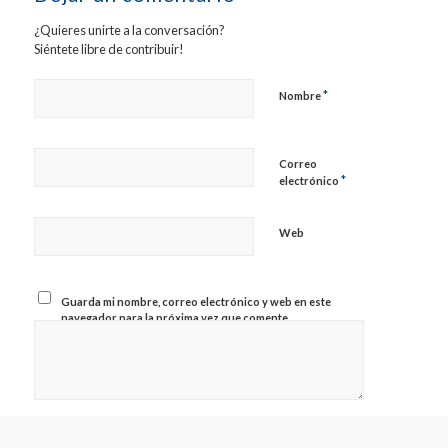
¿Quieres unirte a la conversación?
Siéntete libre de contribuir!
*
Nombre
Correo
*
electrónico
Web
Guarda mi nombre, correo electrónico y web en este
navegador para la próxima vez que comente.