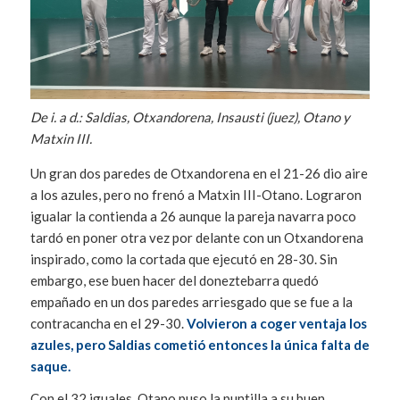
De i. a d.: Saldias, Otxandorena, Insausti (juez), Otano y
Matxin III.
Un gran dos paredes de Otxandorena en el 21-26 dio aire
a los azules, pero no frenó a Matxin III-Otano. Lograron
igualar la contienda a 26 aunque la pareja navarra poco
tardó en poner otra vez por delante con un Otxandorena
inspirado, como la cortada que ejecutó en 28-30. Sin
embargo, ese buen hacer del doneztebarra quedó
empañado en un dos paredes arriesgado que se fue a la
contracancha en el 29-30.
Volvieron a coger ventaja los
azules, pero Saldias cometió entonces la única falta de
saque.
Con el 32 iguales, Otano puso la puntilla a su buen