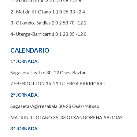
1- Zeberio II-Ion 2 2 0 70 48 +22 8
2- Matxin III-Otano 1 1 0 35 33 +2 4
3- Otxando.-Saldias 2 0 2 58 70 -12 2
4- Uterga-Barricart 1 0 1 23 35 -12 0
CALENDARIO
1ª JORNADA.
Sagaseta-Leatxe 30-12 Osés-Baztan
ZEBERIO II-ION 35-23 UTERGA BARRICART
2ª JORNADA.
Sagaseta-Agirrezabala 30-23 Osés-Mitxeo
MATXIN III-OTANO 35-33 OTXANDORENA-SALDIAS
3ª JORNADA.