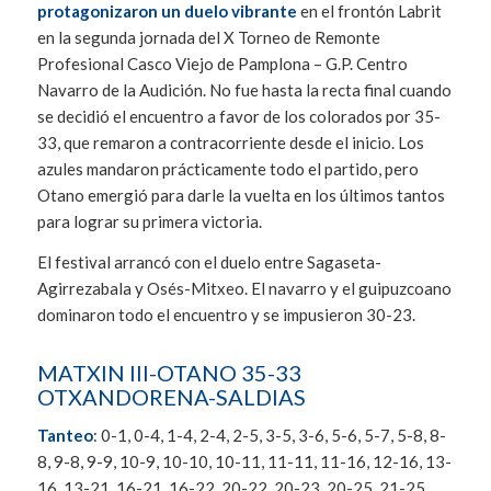
protagonizaron un duelo vibrante
en el frontón Labrit
en la segunda jornada del X Torneo de Remonte
Profesional Casco Viejo de Pamplona – G.P. Centro
Navarro de la Audición. No fue hasta la recta final cuando
se decidió el encuentro a favor de los colorados por 35-
33, que remaron a contracorriente desde el inicio. Los
azules mandaron prácticamente todo el partido, pero
Otano emergió para darle la vuelta en los últimos tantos
para lograr su primera victoria.
El festival arrancó con el duelo entre Sagaseta-
Agirrezabala y Osés-Mitxeo. El navarro y el guipuzcoano
dominaron todo el encuentro y se impusieron 30-23.
MATXIN III-OTANO 35-33
OTXANDORENA-SALDIAS
Tanteo
: 0-1, 0-4, 1-4, 2-4, 2-5, 3-5, 3-6, 5-6, 5-7, 5-8, 8-
8, 9-8, 9-9, 10-9, 10-10, 10-11, 11-11, 11-16, 12-16, 13-
16, 13-21, 16-21, 16-22, 20-22, 20-23, 20-25, 21-25,