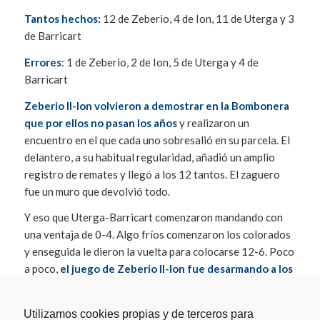
Tantos hechos:
12 de Zeberio, 4 de Ion, 11 de Uterga y 3
de Barricart
Errores
: 1 de Zeberio, 2 de Ion, 5 de Uterga y 4 de
Barricart
Zeberio II-Ion volvieron a demostrar en la Bombonera
que por ellos no pasan los años
y realizaron un
encuentro en el que cada uno sobresalió en su parcela. El
delantero, a su habitual regularidad, añadió un amplio
registro de remates y llegó a los 12 tantos. El zaguero
fue un muro que devolvió todo.
Y eso que Uterga-Barricart comenzaron mandando con
una ventaja de 0-4. Algo fríos comenzaron los colorados
y enseguida le dieron la vuelta para colocarse 12-6. Poco
a poco,
el juego de Zeberio II-Ion fue desarmando a los
azules.
El azpietiarra superó a un Uterga que, en ciertos
momentos, quiso abarcar mucha cancha y acabó
Utilizamos cookies propias y de terceros para