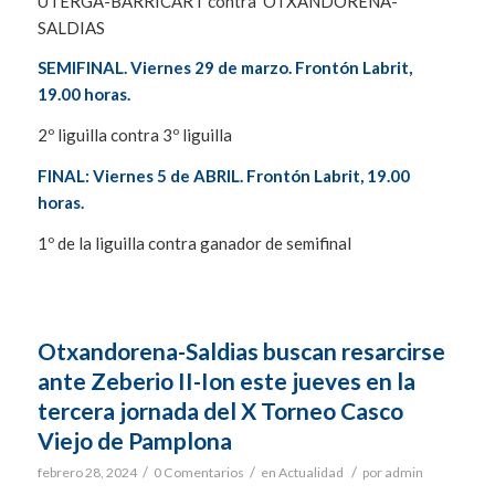
UTERGA-BARRICART contra OTXANDORENA-
SALDIAS
SEMIFINAL. Viernes 29 de marzo. Frontón Labrit,
19.00 horas.
2º liguilla contra 3º liguilla
FINAL: Viernes 5 de ABRIL. Frontón Labrit, 19.00
horas.
1º de la liguilla contra ganador de semifinal
Otxandorena-Saldias buscan resarcirse
ante Zeberio II-Ion este jueves en la
tercera jornada del X Torneo Casco
Viejo de Pamplona
/
/
/
febrero 28, 2024
0 Comentarios
en
Actualidad
por
admin