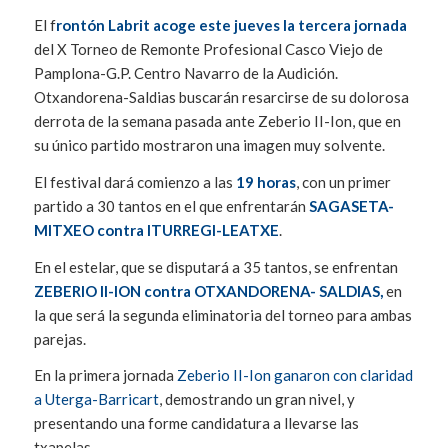
El f
rontón Labrit acoge este jueves la tercera jornada
del X Torneo de Remonte Profesional Casco Viejo de
Pamplona-G.P. Centro Navarro de la Audición.
Otxandorena-Saldias buscarán resarcirse de su dolorosa
derrota de la semana pasada ante Zeberio II-Ion, que en
su único partido mostraron una imagen muy solvente.
El festival dará comienzo a las
19 horas
, con un primer
partido a 30 tantos en el que enfrentarán
SAGASETA-
MITXEO contra ITURREGI-LEATXE
.
En el estelar, que se disputará a 35 tantos, se enfrentan
ZEBERIO II-ION contra OTXANDORENA- SALDIAS,
en
la que será la segunda eliminatoria del torneo para ambas
parejas.
En la primera jornada
Zeberio II-Ion ganaron con claridad
a Uterga-Barricart
, demostrando un gran nivel, y
presentando una forme candidatura a llevarse las
txapelas.