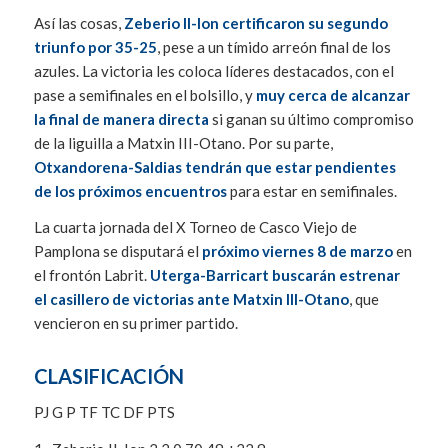
Así las cosas,
Zeberio II-Ion certificaron su segundo
triunfo por 35-25
, pese a un tímido arreón final de los
azules. La victoria les coloca líderes destacados, con el
pase a semifinales en el bolsillo, y
muy cerca de alcanzar
la final de manera directa
si ganan su último compromiso
de la liguilla a Matxin III-Otano. Por su parte,
Otxandorena-Saldias tendrán que estar pendientes
de los próximos encuentros
para estar en semifinales.
La cuarta jornada del X Torneo de Casco Viejo de
Pamplona se disputará el
próximo viernes 8 de marzo
en
el frontón Labrit.
Uterga-Barricart buscarán estrenar
el casillero de victorias ante Matxin III-Otano
, que
vencieron en su primer partido.
CLASIFICACIÓN
PJ G P TF TC DF PTS