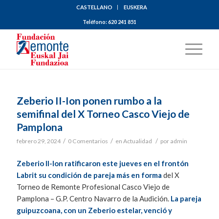
CASTELLANO
EUSKERA
Teléfono:
620 241 851
Zeberio II-Ion ponen rumbo a la
semifinal del X Torneo Casco Viejo de
Pamplona
/
/
/
febrero 29, 2024
0 Comentarios
en
Actualidad
por
admin
Zeberio II-Ion ratificaron este jueves en el frontón
Labrit su condición de pareja más en forma
del X
Torneo de Remonte Profesional Casco Viejo de
Pamplona – G.P. Centro Navarro de la Audición.
La pareja
guipuzcoana, con un Zeberio estelar, venció y