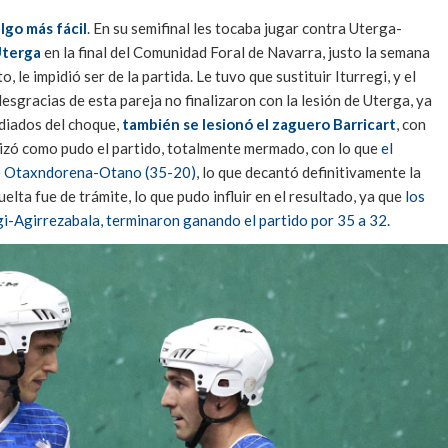
go más fácil
. En su semifinal les tocaba jugar contra Uterga-
 Uterga
en la final del Comunidad Foral de Navarra, justo la semana
le impidió ser de la partida. Le tuvo que sustituir Iturregi, y el
 desgracias de esta pareja no finalizaron con la lesión de Uterga, ya
ediados del choque,
también se lesionó el zaguero Barricart
, con
nalizó como pudo el partido, totalmente mermado, con lo que
el
de Otaxndorena-Otano (35-20)
, lo que decantó definitivamente la
uelta fue de trámite, lo que pudo influir en el resultado, ya que
los
gi-Agirrezabala, terminaron ganando el partido por 35 a 32.