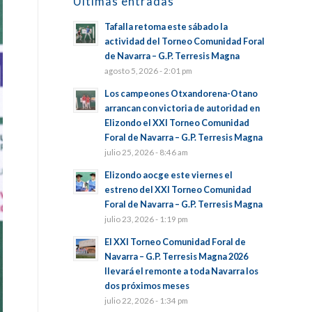
Últimas entradas
Tafalla retoma este sábado la
actividad del Torneo Comunidad Foral
de Navarra – G.P. Terresis Magna
agosto 5, 2026 - 2:01 pm
Los campeones Otxandorena-Otano
arrancan con victoria de autoridad en
Elizondo el XXI Torneo Comunidad
Foral de Navarra – G.P. Terresis Magna
julio 25, 2026 - 8:46 am
Elizondo aocge este viernes el
estreno del XXI Torneo Comunidad
Foral de Navarra – G.P. Terresis Magna
julio 23, 2026 - 1:19 pm
El XXI Torneo Comunidad Foral de
Navarra – G.P. Terresis Magna 2026
llevará el remonte a toda Navarra los
dos próximos meses
julio 22, 2026 - 1:34 pm