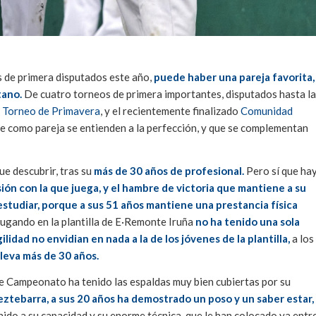
os de primera disputados este año,
puede haber una pareja favorita,
tano.
De cuatro torneos de primera importantes, disputados hasta la
l
Torneo de Primavera
, y el recientemente finalizado
Comunidad
ue como pareja se entienden a la perfección, y que se complementan
ue descubrir, tras su
más de 30 años de profesional.
Pero sí que ha
usión con la que juega, y el hambre de victoria que mantiene a su
estudiar, porque a sus 51 años mantiene una prestancia física
jugando en la plantilla de E·Remonte Iruña
no ha tenido una sola
ilidad no envidian en nada a la de los jóvenes de la plantilla,
a los
lleva más de 30 años.
e Campeonato ha tenido las espaldas muy bien cubiertas por su
eztebarra, a sus 20 años ha demostrado un poso y un saber estar,
unido a su capacidad y su enorme técnica, que le han colocado ya entr