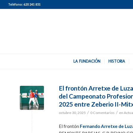
Teléfono:
620 241 851
LA FUNDACIÓN
HISTORIA
El frontón Arretxe de Luza
del Campeonato Profesion
2025 entre Zeberio II-Mi
/
/
octubre 30, 2025
0 Comentarios
en
Actua
El frontón
Fernando Arretxe de Luza