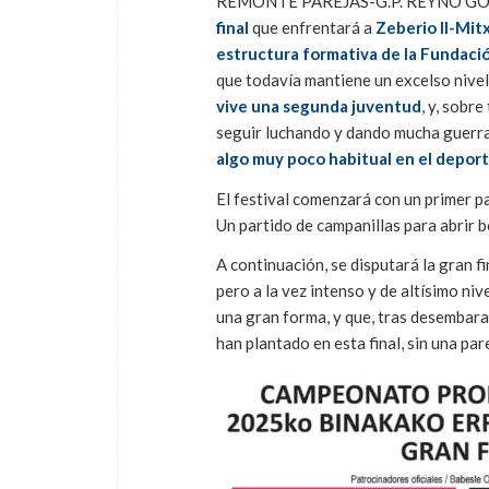
REMONTE PAREJAS-G.P. REYNO G
final
que enfrentará a
Zeberio II-Mit
estructura formativa de la Fundac
que todavía mantiene un excelso nivel
vive una segunda juventud
, y, sobr
seguir luchando y dando mucha guerra. 
algo muy poco habitual en el deporte
El festival comenzará con un primer p
Un partido de campanillas para abrir bo
A continuación, se disputará la gran
pero a la vez intenso y de altísimo ni
una gran forma, y que, tras desembara
han plantado en esta final, sin una pa