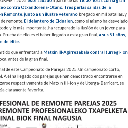
OURMET 2025
este sábado
a partir de las
18:00 horas con la gran
xeo contra Otxandorena-Otano. Tres perlas salidas de la
ión Remonte,
junto a un ilustre veterano
, bregado en mil batallas, y
 de remonte.
El delantero de Elduaien
, como el mismo ha desvelado
e todo y lo más importante, ha recuperado la ilusión de un joven para
Prueba de ello es el haber llegado a esta gran final,
a sus 51 años,
 de élite.
artido que enfrentará a
Matxin III-Agirrezabala contra Iturregi-Ion
ca, antes de la gran final.
 final de este Campeonato de Parejas 2025. Un campeonato corto,
vel. A él ha llegado dos parejas que han demostrado encontrarse en
zarse respectivamente de Matxin III-Ion y de Uterga-Barricart, se
reja claramente favorita.