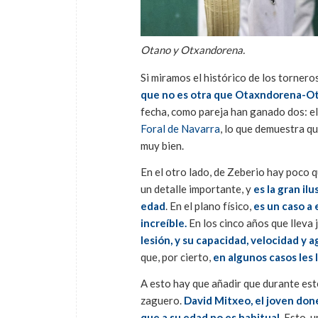
Otano y Otxandorena.
Si miramos el histórico de los torner
que no es otra que Otaxndorena-O
fecha, como pareja han ganado dos: e
Foral de Navarra
, lo que demuestra q
muy bien.
En el otro lado, de Zeberio hay poco q
un detalle importante, y
es la gran il
edad
. En el plano físico,
es un caso a 
increíble.
En los cinco años que lleva 
lesión, y su capacidad, velocidad y ag
que, por cierto,
en algunos casos les 
A esto hay que añadir que durante est
zaguero.
David Mitxeo, el joven don
que a su edad no es habitual
. Esto, 