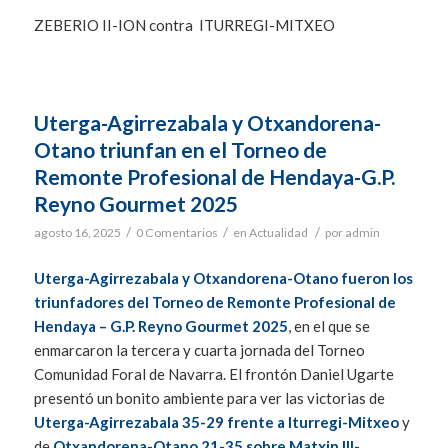
ZEBERIO II-ION contra ITURREGI-MITXEO
Uterga-Agirrezabala y Otxandorena-
Otano triunfan en el Torneo de
Remonte Profesional de Hendaya-G.P.
Reyno Gourmet 2025
/
/
/
agosto 16, 2025
0 Comentarios
en
Actualidad
por
admin
Uterga-Agirrezabala y Otxandorena-Otano fueron los
triunfadores del Torneo de Remonte Profesional de
Hendaya – G.P. Reyno Gourmet 2025
, en el que se
enmarcaron la tercera y cuarta jornada del Torneo
Comunidad Foral de Navarra. El frontón Daniel Ugarte
presentó un bonito ambiente para ver las victorias de
Uterga-Agirrezabala 35-29 frente a Iturregi-Mitxeo
y
de
Otxandorena-Otano 21-35 sobre Matxin III-