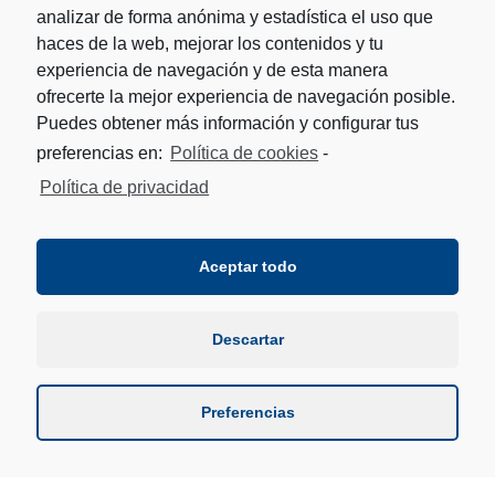
UTERGA-AGIRREZABALA
perdieron contra
analizar de forma anónima y estadística el uso que
OTXANDORENA- OTANO en Aoiz
, y MATXIN III-
haces de la web, mejorar los contenidos y tu
BARRICART c
ayeron ante ITURREGI-MITXEO en
experiencia de navegación y de esta manera
Sartaguda.
Este viernes vuelven a jugar, pero los
ofrecerte la mejor experiencia de navegación posible.
enfrentamientos les emparejan de distinta manera.
Puedes obtener más información y configurar tus
preferencias en:
Política de cookies
-
Aunque, con esta dos eliminatorias, todavía no se llegue
al ecuador de la liguilla, ya que estas son la tercera y
Política de privacidad
cuarta, de diez que se disputarán, hay que resaltar que
cada pareja disputará cuatro partidos de liguilla, y
para
estas cuatro parejas este será su segundo
Aceptar todo
enfrentamiento.
Descartar
Preferencias