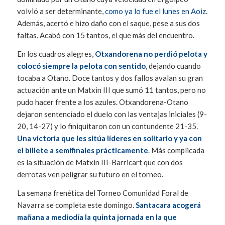
volvió a ser determinante,
como ya lo fue el lunes en Aoiz
.
Además, acertó e hizo daño con el saque, pese a sus dos
faltas. Acabó con 15 tantos, el que más del encuentro.
En los cuadros alegres,
Otxandorena no perdió pelota y
colocó siempre la pelota con sentido
, dejando cuando
tocaba a Otano. Doce tantos y dos fallos avalan su gran
actuación ante un Matxin III que sumó 11 tantos, pero no
pudo hacer frente a los azules. Otxandorena-Otano
dejaron sentenciado el duelo con las ventajas iniciales (9-
20, 14-27) y lo finiquitaron con un contundente 21-35.
Una victoria que les sitúa líderes en solitario y ya con
el billete a semifinales prácticamente
. Más complicada
es la situación de Matxin III-Barricart que con dos
derrotas ven peligrar su futuro en el torneo.
La semana frenética del Torneo Comunidad Foral de
Navarra se completa este domingo.
Santacara acogerá
mañana a mediodía la quinta jornada en la que