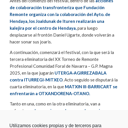
Antes del comienzo del festival, dentro de las
acciones
de colaboración transfronteriza que Fundación
Remonte organiza con la colaboración del Ayto. de
Hendaya, los Joaldunak de Ituren realizarán una
kalejira por el centro de Hendaya,
para luego
desplazarse al frontón Daniel Ugarte, donde volverán a
hacer sonar sus joaris.
A continuación, comenzará el festival, con la que será la
tercera eliminatoria del XX Torneo de Remonte
Profesional Comunidad Foral de Navarra – G.P. Magna
2025, en la que jugarán
UTERGA-AGIRREZABALA
contra ITURREGI-MITXEO
. Acto seguido se disputará la
cuarta eliminatoria, en la que
MATXIN III-BARRICART se
enfrentarán a OTXANDORENA-OTANO.
Tanto en una, como en la otra eliminatoria, van a
enfrentarse
dos parejas que han ganado su primer
choque de la liguilla, contra dos parejas que, por el
contrario, han perdido su primer enfrentamiento
.
Utilizamos cookies propias y de terceros para