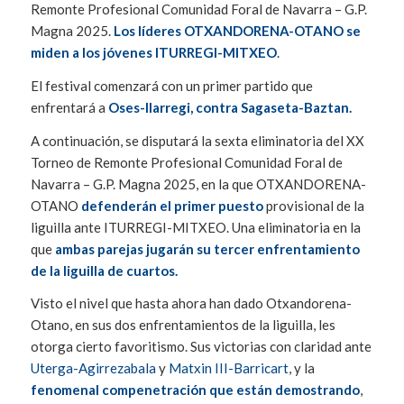
Remonte Profesional Comunidad Foral de Navarra – G.P.
Magna 2025.
Los líderes OTXANDORENA-OTANO se
miden a los jóvenes ITURREGI-MITXEO
.
El festival comenzará con un primer partido que
enfrentará a
Oses-Ilarregi, contra Sagaseta-Baztan.
A continuación, se disputará la sexta eliminatoria del XX
Torneo de Remonte Profesional Comunidad Foral de
Navarra – G.P. Magna 2025, en la que OTXANDORENA-
OTANO
defenderán el primer puesto
provisional de la
liguilla ante ITURREGI-MITXEO. Una eliminatoria en la
que
ambas parejas jugarán su tercer enfrentamiento
de la liguilla de cuartos.
Visto el nivel que hasta ahora han dado Otxandorena-
Otano, en sus dos enfrentamientos de la liguilla, les
otorga cierto favoritismo. Sus victorias con claridad ante
Uterga-Agirrezabala
y
Matxin III-Barricart
, y la
fenomenal compenetración que están demostrando
,