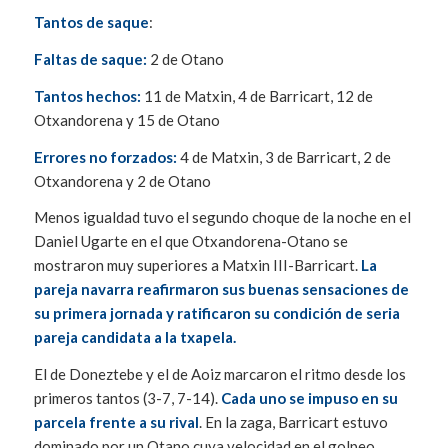
Tantos de saque
:
Faltas de saque:
2 de Otano
Tantos hechos:
11 de Matxin, 4 de Barricart, 12 de
Otxandorena y 15 de Otano
Errores no forzados:
4 de Matxin, 3 de Barricart, 2 de
Otxandorena y 2 de Otano
Menos igualdad tuvo el segundo choque de la noche en el
Daniel Ugarte en el que Otxandorena-Otano se
mostraron muy superiores a Matxin III-Barricart.
La
pareja navarra reafirmaron sus buenas sensaciones de
su primera jornada y ratificaron su condición de seria
pareja candidata a la txapela.
El de Doneztebe y el de Aoiz marcaron el ritmo desde los
primeros tantos (3-7, 7-14).
Cada uno se impuso en su
parcela frente a su rival
. En la zaga, Barricart estuvo
dominado por un Otano cuya velocidad en el golpeo