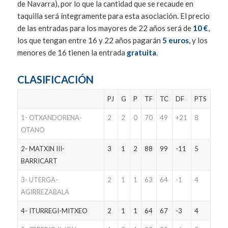
de Navarra), por lo que la cantidad que se recaude en
taquilla será íntegramente para esta asociación. El precio
de las entradas para los mayores de 22 años será de
10 €
,
los que tengan entre 16 y 22 años pagarán
5 euros
, y los
menores de 16 tienen la entrada
gratuita
.
CLASIFICACIÓN
PJ
G
P
TF
TC
DF
PTS
1- OTXANDORENA-
2
2
0
70
49
+21
8
OTANO
2- MATXIN III-
3
1
2
88
99
-11
5
BARRICART
3- UTERGA-
2
1
1
63
64
-1
4
AGIRREZABALA
4- ITURREGI-MITXEO
2
1
1
64
67
-3
4