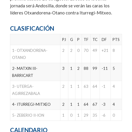
jornada será Andosilla, donde se verán las caras los
líderes Otxandorena-Otano contra Iturregi-Mitxeo.
CLASIFICACIÓN
PJ
G
P
TF
TC
DF
PTS
1- OTXANDORENA-
2
2
0
70
49
+21
8
OTANO
2- MATXIN III-
3
1
2
88
99
-11
5
BARRICART
3- UTERGA-
2
1
1
63
64
-1
4
AGIRREZABALA
4- ITURREGI-MITXEO
2
1
1
64
67
-3
4
5- ZEBERIO II-ION
1
0
1
29
35
-6
0
CALENDARIO