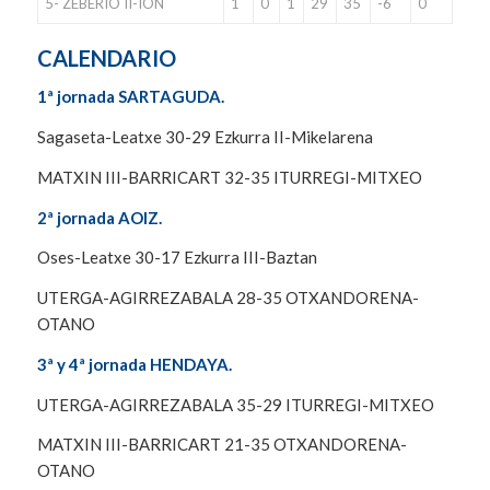
5- ZEBERIO II-ION
1
0
1
29
35
-6
0
CALENDARIO
1ª jornada SARTAGUDA.
Sagaseta-Leatxe 30-29 Ezkurra II-Mikelarena
MATXIN III-BARRICART 32-35 ITURREGI-MITXEO
2ª jornada AOIZ.
Oses-Leatxe 30-17 Ezkurra III-Baztan
UTERGA-AGIRREZABALA 28-35 OTXANDORENA-
OTANO
3ª y 4ª jornada HENDAYA.
UTERGA-AGIRREZABALA 35-29 ITURREGI-MITXEO
MATXIN III-BARRICART 21-35 OTXANDORENA-
OTANO