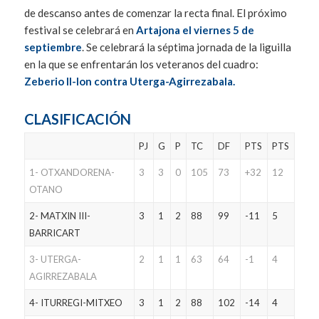
de descanso antes de comenzar la recta final. El próximo
festival se celebrará en
Artajona el viernes 5 de
septiembre
. Se celebrará la séptima jornada de la liguilla
en la que se enfrentarán los veteranos del cuadro:
Zeberio II-Ion contra Uterga-Agirrezabala.
CLASIFICACIÓN
PJ
G
P
TC
DF
PTS
PTS
1- OTXANDORENA-
3
3
0
105
73
+32
12
OTANO
2- MATXIN III-
3
1
2
88
99
-11
5
BARRICART
3- UTERGA-
2
1
1
63
64
-1
4
AGIRREZABALA
4- ITURREGI-MITXEO
3
1
2
88
102
-14
4