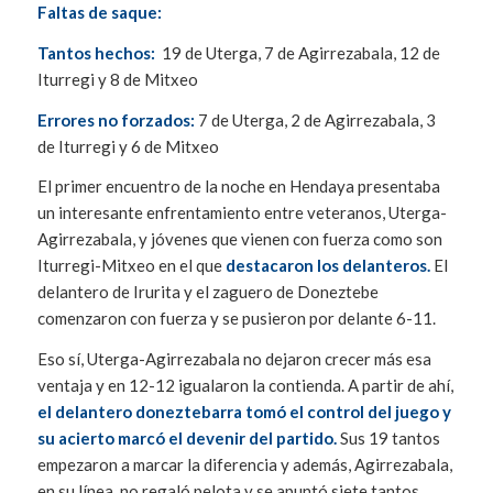
Faltas de saque:
Tantos hechos:
19 de Uterga, 7 de Agirrezabala, 12 de
Iturregi y 8 de Mitxeo
Errores no forzados:
7 de Uterga, 2 de Agirrezabala, 3
de Iturregi y 6 de Mitxeo
El primer encuentro de la noche en Hendaya presentaba
un interesante enfrentamiento entre veteranos, Uterga-
Agirrezabala, y jóvenes que vienen con fuerza como son
Iturregi-Mitxeo en el que
destacaron los delanteros.
El
delantero de Irurita y el zaguero de Doneztebe
comenzaron con fuerza y se pusieron por delante 6-11.
Eso sí, Uterga-Agirrezabala no dejaron crecer más esa
ventaja y en 12-12 igualaron la contienda. A partir de ahí,
el delantero doneztebarra tomó el control del juego y
su acierto marcó el devenir del partido.
Sus 19 tantos
empezaron a marcar la diferencia y además, Agirrezabala,
en su línea, no regaló pelota y se apuntó siete tantos.