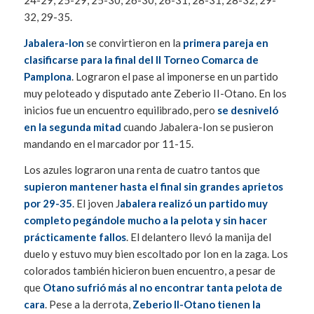
24-29, 25-29, 25-30, 26-30, 26-31, 28-31, 28-32, 29-
32, 29-35.
Jabalera-Ion
se convirtieron en la
primera pareja en
clasificarse para la final del II Torneo Comarca de
Pamplona
. Lograron el pase al imponerse en un partido
muy peloteado y disputado ante Zeberio II-Otano. En los
inicios fue un encuentro equilibrado, pero
se desniveló
en la segunda mitad
cuando Jabalera-Ion se pusieron
mandando en el marcador por 11-15.
Los azules lograron una renta de cuatro tantos que
supieron mantener hasta el final sin grandes aprietos
por 29-35
. El joven J
abalera realizó un partido muy
completo pegándole mucho a la pelota y sin hacer
prácticamente fallos
. El delantero llevó la manija del
duelo y estuvo muy bien escoltado por Ion en la zaga. Los
colorados también hicieron buen encuentro, a pesar de
que
Otano sufrió más al no encontrar tanta pelota de
cara
. Pese a la derrota,
Zeberio II-Otano tienen la