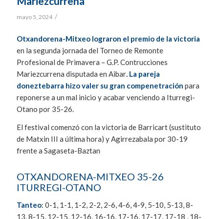
Mariezcurrena
/
mayo 5, 2024
Otxandorena-Mitxeo lograron el premio de la victoria
en la segunda jornada del Torneo de Remonte
Profesional de Primavera – G.P. Contrucciones
Mariezcurrena disputada en Aibar
. La pareja
doneztebarra hizo valer su gran compenetración
para
reponerse a un mal inicio y acabar venciendo a Iturregi-
Otano por 35-26.
El festival comenzó con la victoria de Barricart (sustituto
de Matxin III a última hora) y Agirrezabala por 30-19
frente a Sagaseta-Baztan
OTXANDORENA-MITXEO 35-26
ITURREGI-OTANO
Tanteo
: 0-1, 1-1, 1-2, 2-2, 2-6, 4-6, 4-9, 5-10, 5-13, 8-
13, 8-15, 12-15, 12-16, 16-16, 17-16, 17-17, 17-18 , 18-