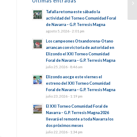
Últimas entradas
Tafalla retoma este sábado la
actividad del Torneo Comunidad Foral
de Navarra – G.P. Terresis Magna
agosto 5, 2026 - 2:01 pm
Los campeones Otxandorena-Otano
arrancan con victoria de autoridad en
Elizondo el XXI Torneo Comunidad
Foral de Navarra – G.P. Terresis Magna
julio 25, 2026 - 8:46 am
Elizondo aocge este viernes el
estreno del XXI Torneo Comunidad
Foral de Navarra – G.P. Terresis Magna
julio 23, 2026 - 1:19 pm
El XXI Torneo Comunidad Foral de
Navarra – G.P. Terresis Magna 2026
llevará el remonte a toda Navarra los
dos próximos meses
julio 22, 2026 - 1:34 pm