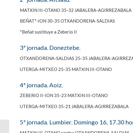
MATXIN III-OTANO 35-32 JABALERA-AGIRREZABALA
BEÑAT*-ION 30-35 OTXANDORENA-SALDIAS
*Beñat sustituye a Zeberio II
3ª jornada. Doneztebe.
OTXANDORENA-SALDIAS 25-35 JABALERA-AGIRREZ
UTERGA-MITXEO 25-35 MATXIN III-OTANO
4ª jornada. Aoiz.
ZEBERIO II-ION 35-23 MATXIN III-OTANO
UTERGA-MITXEO 35-21 JABALERA-AGIRREZABALA
5ª jornada. Lumbier. Domingo 16, 17.30 ho
Las victorias de Zeberio
MATXIN III-OTANO contra OTXANDORENA-SALDIAS