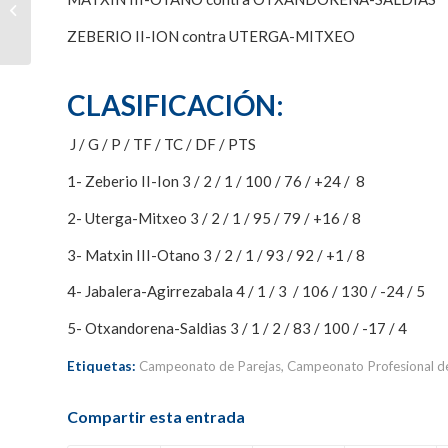
II-Ion y Uterga-Mitxeo
en Aoiz dejan todo
ZEBERIO II-ION contra UTERGA-MITXEO
abierto para...
CLASIFICACIÓN:
J / G / P / TF / TC / DF / PTS
1- Zeberio II-Ion 3 / 2 / 1 / 100 / 76 / +24 / 8
2- Uterga-Mitxeo 3 / 2 / 1 / 95 / 79 / +16 / 8
3- Matxin III-Otano 3 / 2 / 1 / 93 / 92 / +1 / 8
4- Jabalera-Agirrezabala 4 / 1 / 3 / 106 / 130 / -24 / 5
5- Otxandorena-Saldias 3 / 1 / 2 / 83 / 100 / -17 / 4
Etiquetas:
Campeonato de Parejas
,
Campeonato Profesional d
Compartir esta entrada