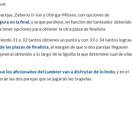
val.
 parejas, Zeberio II-Ion y Uterga-Mitxeo, con opciones de
ura en la final,
y la que perdiese, en función del tanteador obtenido
a tener opciones para obtener la otra plaza de finalista.
aciendo 31 o 32 tantos obtienes un punto y con 33 o 34 tantos logras
 las plazas de finalista,
al margen de que si dos parejas llegasen
 general obtenido a lo largo de la liguilla la que determine cual de ella
e los aficionados del Lumbier van a disfrutar de lo lindo,
y en el
rán las dos parejas que se jugarán las txapelas.