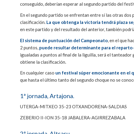
conseguido, deberían esperar al segundo partido del festi
En el segundo partido se enfrentan entre sí las otras dos
clasificación.
La que obtenga la victoria tendrá plaza seg
en este partido y del resultado del anterior, también podrí
El sistema de puntuación del Campeonato
, en el que h
2 puntos,
puede resultar determinante para el reparto de
igualadas a puntos al final de la liguilla, será el tanteador
obtiene la clasificación.
En cualquier caso
un festival súper emocionante en el qu
que hasta el último tanto del segundo choque no se conoce
1ª jornada, Artajona.
UTERGA-MITXEO 35-23 OTXANDORENA-SALDIAS
ZEBERIO II-ION 35-18 JABALERA-AGIRREZABALA
2ª jornada. Altsasu.