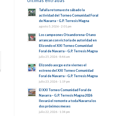
Últimas entradas
Tafalla retoma este sábado la
actividad del Torneo Comunidad Foral
de Navarra – G.P. Terresis Magna
agosto 5, 2026 - 2:01 pm
Los campeones Otxandorena-Otano
arrancan con victoria de autoridad en
Elizondo el XXI Torneo Comunidad
Foral de Navarra – G.P. Terresis Magna
julio 25, 2026 - 8:46 am
Elizondo aocge este viernes el
estreno del XXI Torneo Comunidad
Foral de Navarra – G.P. Terresis Magna
julio 23, 2026 - 1:19 pm
El XXI Torneo Comunidad Foral de
Navarra – G.P. Terresis Magna 2026
llevará el remonte a toda Navarra los
dos próximos meses
julio 22, 2026 - 1:34 pm