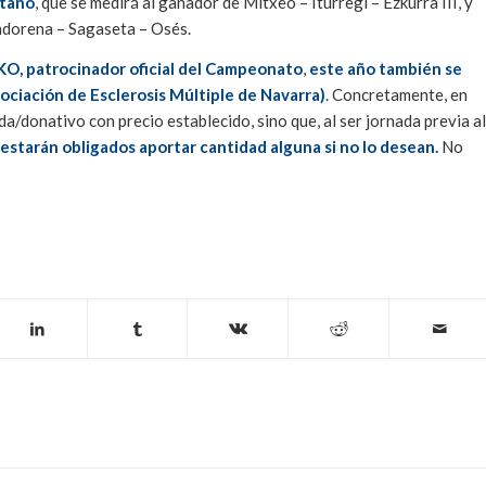
tano
, que se medirá al ganador de Mitxeo – Iturregi – Ezkurra III, y
ndorena – Sagaseta – Osés.
, patrocinador oficial del Campeonato
,
este año también se
ciación de Esclerosis Múltiple de Navarra)
. Concretamente, en
a/donativo con precio establecido, sino que, al ser jornada previa al
starán obligados aportar cantidad alguna si no lo desean.
No