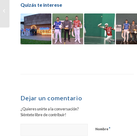
Otxandorena-Otano
Quizás te interese
conquistan en Luzaide-
Valcarlos el
Campeonato
Profesional...
Dejar un comentario
¿Quieres unirte a la conversación?
Siéntete libre de contribuir!
*
Nombre