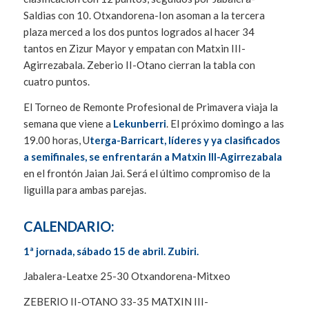
Saldias con 10. Otxandorena-Ion asoman a la tercera
plaza merced a los dos puntos logrados al hacer 34
tantos en Zizur Mayor y empatan con Matxin III-
Agirrezabala. Zeberio II-Otano cierran la tabla con
cuatro puntos.
El Torneo de Remonte Profesional de Primavera viaja la
semana que viene a
Lekunberri
. El próximo domingo a las
19.00 horas, U
terga-Barricart, líderes y ya clasificados
a semifinales, se enfrentarán a Matxin III-Agirrezabala
en el frontón Jaian Jai. Será el último compromiso de la
liguilla para ambas parejas.
CALENDARIO:
1ª jornada, sábado 15 de abril. Zubiri.
Jabalera-Leatxe 25-30 Otxandorena-Mitxeo
ZEBERIO II-OTANO 33-35 MATXIN III-