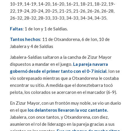
10-19, 14-19, 14-20, 16-20, 16-21, 18-21, 18-22, 19-
22, 19-24, 20-24, 20-25, 21-25, 21-26, 26-26, 26-28,
26-32, 28-32, 28-33, 33-33, 34-33, 34-34, 34-35.
Faltas
: 1 de Ion y 1 de Saldias.
Tantos hechos
: 11 de Otxandorena, 6 de Ion, 10 de
Jabalera y 4 de Saldias
Jabalera-Saldias saltaron a la cancha de Zizur Mayor
dispuestos a mandar en el juego.
La pareja navarra
gobernó desde el primer tanto con el 0-7 inicial
. Ion se
vio sobrepasado mientras que a Otxandorena le costaba
encontrar su sitio. A medida que el doneztebarra tocó
pelota, los colorados se acercaron en el marcador (6-9).
En Zizur Mayor, con un frontón muy noble, se vio un duelo
en el que
los delanteros llevaron la voz cantante.
Jabalera, con once tantos, y Otxandorena, con diez,
asumieron el rol de liderazgo en la pareja gracias a sus
aciertos en los remates.
Fue un choque de mucho ritmo