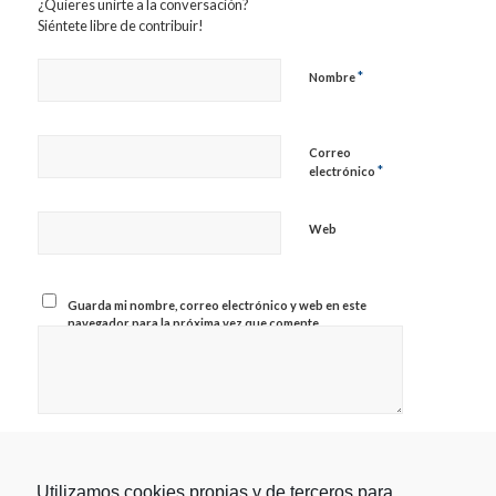
¿Quieres unirte a la conversación?
Siéntete libre de contribuir!
*
Nombre
Correo
*
electrónico
Web
Guarda mi nombre, correo electrónico y web en este
navegador para la próxima vez que comente.
Utilizamos cookies propias y de terceros para