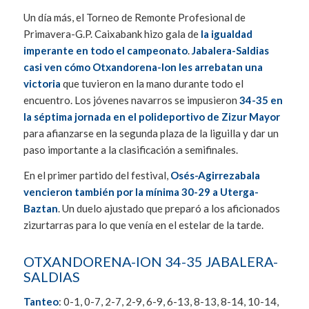
Un día más, el Torneo de Remonte Profesional de
Primavera-G.P. Caixabank hizo gala de
la igualdad
imperante en todo el campeonato
.
Jabalera-Saldias
casi ven cómo Otxandorena-Ion les arrebatan una
victoria
que tuvieron en la mano durante todo el
encuentro. Los jóvenes navarros se impusieron
34-35 en
la séptima jornada en el polideportivo de Zizur Mayor
para afianzarse en la segunda plaza de la liguilla y dar un
paso importante a la clasificación a semifinales.
En el primer partido del festival,
Osés-Agirrezabala
vencieron también por la mínima 30-29 a Uterga-
Baztan
. Un duelo ajustado que preparó a los aficionados
zizurtarras para lo que venía en el estelar de la tarde.
OTXANDORENA-ION 34-35 JABALERA-
SALDIAS
Tanteo
: 0-1, 0-7, 2-7, 2-9, 6-9, 6-13, 8-13, 8-14, 10-14,