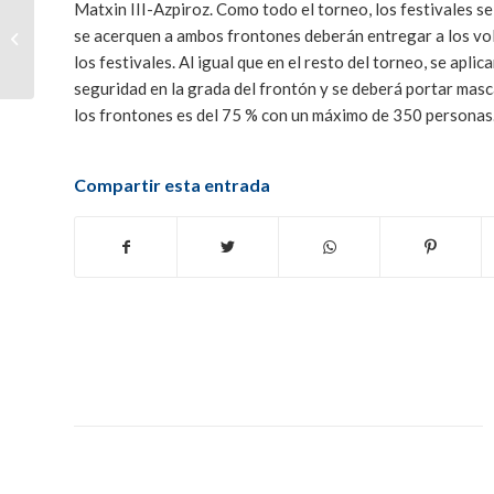
Uterga-Otano ganan en
Matxin III-Azpiroz. Como todo el torneo, los festivales 
Estella y son los
se acerquen a ambos frontones deberán entregar a los vo
primeros finalistas del
los festivales. Al igual que en el resto del torneo, se apli
XVI Torneo
seguridad en la grada del frontón y se deberá portar masca
Comunidad...
los frontones es del 75 % con un máximo de 350 personas
Compartir esta entrada