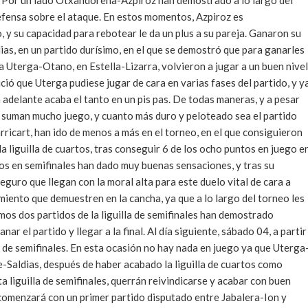
rto. Por un lado Otxandorena-Azpiroz han demostrado a lo largo del
defensa sobre el ataque. En estos momentos, Azpiroz es
y su capacidad para rebotear le da un plus a su pareja. Ganaron su
dias, en un partido durísimo, en el que se demostró que para ganarles
ra Uterga-Otano, en Estella-Lizarra, volvieron a jugar a un buen nivel
ió que Uterga pudiese jugar de cara en varias fases del partido, y y
 adelante acaba el tanto en un pis pas. De todas maneras, y a pesar
y suman mucho juego, y cuanto más duro y peloteado sea el partido
arricart, han ido de menos a más en el torneo, en el que consiguieron
a liguilla de cuartos, tras conseguir 6 de los ocho puntos en juego e
dos en semifinales han dado muy buenas sensaciones, y tras su
eguro que llegan con la moral alta para este duelo vital de cara a
imiento que demuestren en la cancha, ya que a lo largo del torneo les
mos dos partidos de la liguilla de semifinales han demostrado
r el partido y llegar a la final. Al día siguiente, sábado 04, a partir
lla de semifinales. En esta ocasión no hay nada en juego ya que Uterga
be-Saldias, después de haber acabado la liguilla de cuartos como
a liguilla de semifinales, querrán reivindicarse y acabar con buen
l comenzará con un primer partido disputado entre Jabalera-Ion y