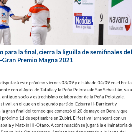
para la final, cierra la liguilla de semifinales de
a-Gran Premio Magna 2021
 se disputará este próximo viernes 03/09 y el sábado 04/09 en el Ereta
onte con al Ayto. de Tafalla y la Peña Pelotazale San Sebastián, va a
, antiguo socio y estrechísimo colaborador de la Peña Pelotzale.
estival, en el que en el segundo partido, Ezkurra II-Barricart y
la gran final del torneo que comenzó el 20 de mayo en Bera, y que
el próximo 11 de septiembre en Zubiri. El festival arrancará con un
abala y Matxin III-Otano. A continuación se jugará la eliminatoria d