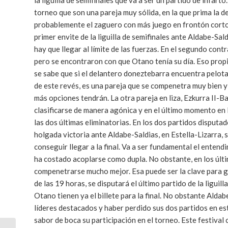
la liguilla de semifinales que va a ser un partido de infa
torneo que son una pareja muy sólida, en la que prima la 
probablemente el zaguero con más juego en frontón corto, 
primer envite de la liguilla de semifinales ante Aldabe-Sal
hay que llegar al límite de las fuerzas. En el segundo cont
pero se encontraron con que Otano tenía su día. Eso propic
se sabe que si el delantero doneztebarra encuentra pelota
de este revés, es una pareja que se compenetra muy bien 
más opciones tendrán. La otra pareja en liza, Ezkurra II-B
clasificarse de manera agónica y en el último momento en l
las dos últimas eliminatorias. En los dos partidos disputa
holgada victoria ante Aldabe-Saldias, en Estella-Lizarra, s
conseguir llegar a la final. Va a ser fundamental el entend
ha costado acoplarse como dupla. No obstante, en los últi
compenetrarse mucho mejor. Esa puede ser la clave para gana
de las 19 horas, se disputará el último partido de la ligui
Otano tienen ya el billete para la final. No obstante Alda
líderes destacados y haber perdido sus dos partidos en est
sabor de boca su participación en el torneo. Este festiva