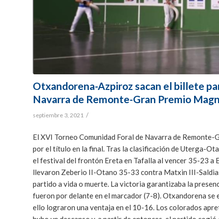
Otxandorena-Azpiroz sacan el billete pa
Navarra de Remonte-Gran Premio Magn
/
septiembre 3, 2021
El XVI Torneo Comunidad Foral de Navarra de Remonte-G
por el título en la final. Tras la clasificación de Uterga
el festival del frontón Ereta en Tafalla al vencer 35-23 a 
llevaron Zeberio II-Otano 35-33 contra Matxin III-Saldias.
partido a vida o muerte. La victoria garantizaba la presenc
fueron por delante en el marcador (7-8). Otxandorena se
ello lograron una ventaja en el 10-16. Los colorados apret