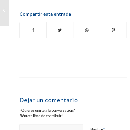
El Ereta de Tafalla, con
una plaza en juego para
Compartir esta entrada
la final, cierra la liguilla...
Dejar un comentario
¿Quieres unirte a la conversación?
Siéntete libre de contribuir!
*
Nombre