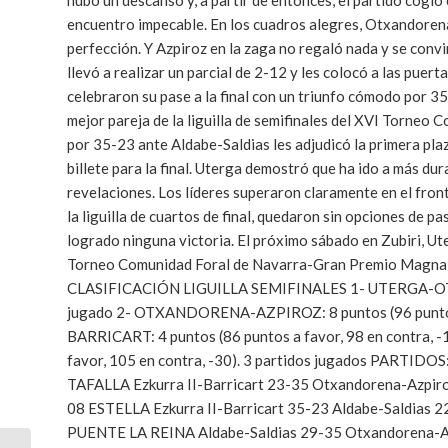
hubo un descanso y, a partir de entonces, el partido cogi
encuentro impecable. En los cuadros alegres, Otxandorena 
perfección. Y Azpiroz en la zaga no regaló nada y se conv
llevó a realizar un parcial de 2-12 y les colocó a las puerta
celebraron su pase a la final con un triunfo cómodo por 3
mejor pareja de la liguilla de semifinales del XVI Torne
por 35-23 ante Aldabe-Saldias les adjudicó la primera plaza
billete para la final. Uterga demostró que ha ido a más 
revelaciones. Los líderes superaron claramente en el front
la liguilla de cuartos de final, quedaron sin opciones de p
logrado ninguna victoria. El próximo sábado en Zubiri, U
Torneo Comunidad Foral de Navarra-Gran Premio Magna 202
CLASIFICACIÓN LIGUILLA SEMIFINALES 1- UTERGA-OTANO:
jugado 2- OTXANDORENA-AZPIROZ: 8 puntos (96 puntos a 
BARRICART: 4 puntos (86 puntos a favor, 98 en contra, 
favor, 105 en contra, -30). 3 partidos jugados PARTID
TAFALLA Ezkurra II-Barricart 23-35 Otxandorena-Azpi
08 ESTELLA Ezkurra II-Barricart 35-23 Aldabe-Saldias 
PUENTE LA REINA Aldabe-Saldias 29-35 Otxandorena-A