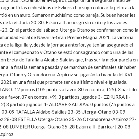
ó color azul. Otxandorena-Azpiroz cuajaron una segunda mitad de
aguantó las embestidas de Ezkurra II y supo colocar la pelota a la
irtió en un muro. Sumaron muchísimo como pareja. Su buen hacer les
s de la victoria 20-30. Ezkurra II arriesgó sin éxito y los azules
5-23. En el partido del sábado, Uterga-Otano se confirmaron como la
o Comunidad Foral de Navarra-Gran Premio Magna 2021. La victoria
 de la liguilla y, desde la jornada anterior, ya tenían asegurado el
durante el campeonato y Otano se está consagrando como una de las
ón Ereta de Tafalla a Aldabe-Saldias que, tras ser la mejor pareja en
asar a la final la semana pasada y se marchan de semifinales sin haber
terga-Otano y Otxandorena-Azpiroz se jugarán la txapela del XVI
1 en una final que promete ser de altísimo nivel e igualada.
 12 puntos (105 puntos a favor, 80 en contra, +25). 3 partido
favor, 87 en contra, +9). 3 partidos jugados 3- EZKURRA II-
-12) 3 partido jugados 4- ALDABE-SALDIAS: 0 puntos (75 puntos a
OS: 03-09 TAFALLA Aldabe-Saldias 23-35 Uterga-Otano 03-09
roz 28-08 ESTELLA Uterga-Otano 35-26 Otxandorena-Azpiroz 27-
22-08 LUMBIER Uterga-Otano 35-28 Ezkurra II-Barricart 20-08
zpiroz