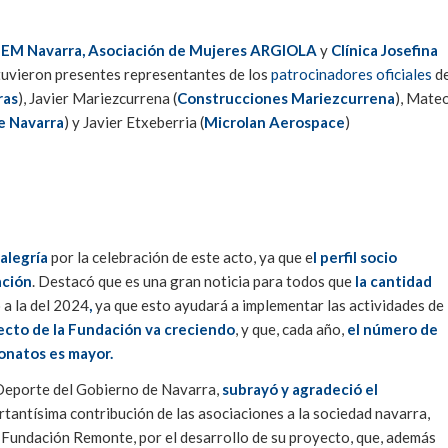
EM Navarra, Asociación de Mujeres ARGIOLA
y
Clínica Josefina
stuvieron presentes representantes de los
patrocinadores oficiales
d
ras
), Javier Mariezcurrena (
Construcciones Mariezcurrena
), Mate
de Navarra
) y Javier Etxeberria (
Microlan Aerospace
)
 alegría
por la celebración de este acto, ya que e
l perfil socio
ación
. Destacó que es una gran noticia para todos que
la cantidad
 a la del 2024
,
ya que esto ayudará a implementar las actividades de
ecto de la Fundación va creciendo
, y que, cada año,
el número de
onatos es mayor.
 Deporte del Gobierno de Navarra,
subrayó y agradeció el
rtantísima contribución de las asociaciones a la sociedad navarra,
 la Fundación Remonte, por el desarrollo de su proyecto, que, además