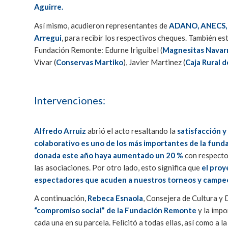
Aguirre.
Así mismo, acudieron representantes de
ADANO, ANECS, 
Arregui
, para recibir los respectivos cheques. También e
Fundación Remonte: Edurne Iriguibel (
Magnesitas Navar
Vivar (
Conservas Martiko
), Javier Martinez (
Caja Rural 
Intervenciones:
Alfredo Arruiz
abrió el acto resaltando la
satisfacción y
colaborativo es uno de los más importantes de la fund
donada este año haya aumentado un 20 %
con respecto
las asociaciones. Por otro lado, esto significa que
el proy
espectadores que acuden a nuestros torneos y campe
A continuación,
Rebeca Esnaola
, Consejera de Cultura y
“compromiso social” de la Fundación Remonte
y la impo
cada una en su parcela. Felicitó a todas ellas, así como a