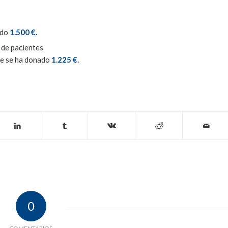
ado
1.500 €.
 de pacientes
ue se ha donado
1.225 €.
0