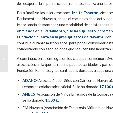
de recuperar la importancia del remonte, realiza una labor
Para finalizar las intervenciones,
Maite Esporrín
, vicepr
Parlamento de Navarra, desde el comienzo de la activida
importancia de mantener una modalidad de pelota tan nue
enmienda en el Parlamento, que ha supuesto increment
Fundación cuenta en la presupuestos de Navarra
. Por 
continúe durante muchos años, para poder consolidar esta
colaborando con asociaciones que realizan una labor tan 
Mikel Otano, nuevo rey
del Campeonato
A continuación se entregaron los cheques conmemorativos
Individual de Navidad –
asociación, en la que han participado autoridades y patro
G.P. Martiko...
Fundación Remonte, y las cantidades donadas a cada una de
ADANO
(Asociación de Niños con Cáncer de Navarra),
remontes colaborador oficial. Se le ha donado
17.100 
ANECS
(Asociación de Niños Enfermos de la Comarca d
se ha donado
1.500 €.
EM Navarra (Asociación de Esclerosis Múltiple de Navar