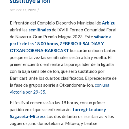
sustituye a Ion
/
octubre 11, 2023
El frontón del Complejo Deportivo Municipal de
Arbizu
abrirá las
semifinales
del XVIII Torneo Comunidad Foral
de Navarra-Gran Premio Magna 2023. Este
sábado a
partir de las 18.00 horas
,
ZEBERIO II-SALDIAS Y
OTXANDORENA-BARRICART
buscarán un buen tanteo
porque esta vez las semifinales serán a ida y vuelta. El
primer encuentro enfrente a la pareja líder de la liguilla
con la baja sensible de Ion, que será sustituido por
Barricart, ante los cuartos clasificados. El precedente de
la fase de grupos sonríe a Otxandorena-Ion,
con una
victoria por 29-35.
El festival comenzará a las 18 horas, con un primer
partido en el que se enfrentarán
Iturregi-Leatxe y
Sagaseta-Mitxeo
. Los dos delanteros iruritarras, y los
zagueros, uno doneztebarra, Mitxeo, y Leatxe