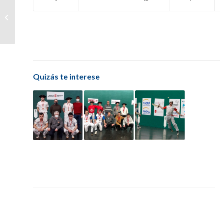
Uterga impone su
veteranía ante Jabalera
para hacerse con la
txapela del
Campeonato...
Quizás te interese