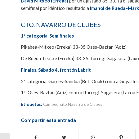
David Mitxeo (Erreka)
por un ajustado 35-33. Ya el sába
semifinal por idéntico resultado a
Imanol de Rueda–Marke
CTO. NAVARRO DE CLUBES
1ª categoría. Semifinales
Pikabea-Mitxeo (Erreka) 33-35 Osés-Baztan (Aoiz)
De Rueda-Leatxe (Erreka) 33-35 Iturregi-Sagaseta (Laxo
Finales. Sábado 4, frontón Labrit
2ª categoría. Garcés-Sandúa (Beti Onak) contra Goya-Insa
1ª: Osés-Baztan (Aoiz) contra Iturregi-Sagaseta (Laxoa E
Etiquetas:
Campeonato Navarro de Clubes
Compartir esta entrada