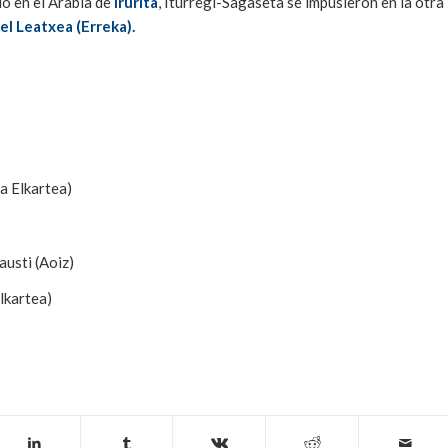
do en el Arabia de
Irurita
, Iturregi-Sagaseta se impusieron en la otra
l Leatxea (Erreka).
a Elkartea)
usti (Aoiz)
lkartea)