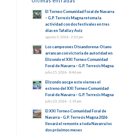
Últimas entradas
El Torneo Comunidad Foral de Navarra
– G.P. Terresis Magna retoma la
actividad con dos festivales en tres
días en Tafalla y Aoiz
agosto 5, 2026 - 2:01 pm
Los campeones Otxandorena-Otano
arrancan con victoria de autoridad en
Elizondo el XXI Torneo Comunidad
Foral de Navarra – G.P. Terresis Magna
julio 25, 2026 - 8:46 am
Elizondo aocge este viernes el
estreno del XXI Torneo Comunidad
Foral de Navarra – G.P. Terresis Magna
julio 23, 2026 - 1:19 pm
El XXI Torneo Comunidad Foral de
Navarra – G.P. Terresis Magna 2026
llevará el remonte a toda Navarra los
dos próximos meses