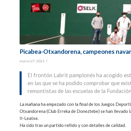
Picabea-Otxandorena, campeones navarro
/
marzo 27, 2021
El frontón Labrit pamplonés ha acogido est
en las que se ha podido comprobar que exist
remontistas de las escuelas de la Fundaci
La mañana ha empezado con la final de los Juegos Deportiv
Otxandorena (Club Erreka de Doneztebe) se han llevado l
II-Leatxe.
Ha sido tras un partido reñido y con detalles de calidad.