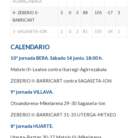
AGIRREZABALA
4- ZEBERIO II-
3
0
3
88
105
-17
3
BARRICART
5- SAGASETA-ION
3
0
3
81
105
-24
1
CALENDARIO
10ª jornada BERA. Sábado 14 junio. 18:00 h.
Matxin III-Leatxe contra Iturregi-Agirrezabala
ZEBERIO II-BARRICART contra SAGASETA-ION
9ª jornada VILLAVA.
Otxandorena-Mikelarena 29-30 Sagaseta-Ion
ZEBERIO II-BARRICART 31-35 UTERGA-MITXEO
8ª jornada HUARTE.
Uterga-Baztan 30-27 Matxin III-Mikelarena