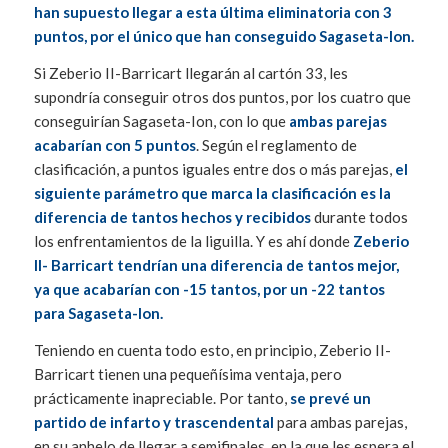
han supuesto llegar a esta última eliminatoria con 3
puntos, por el único que han conseguido Sagaseta-Ion.
Si Zeberio II-Barricart llegarán al cartón 33, les
supondría conseguir otros dos puntos, por los cuatro que
conseguirían Sagaseta-Ion, con lo que
ambas parejas
acabarían con 5 puntos
. Según el reglamento de
clasificación, a puntos iguales entre dos o más parejas,
el
siguiente parámetro que marca la clasificación es la
diferencia de tantos hechos y recibidos
durante todos
los enfrentamientos de la liguilla. Y es ahí donde
Zeberio
II- Barricart tendrían una diferencia de tantos mejor,
ya que acabarían con -15 tantos, por un -22 tantos
para Sagaseta-Ion.
Teniendo en cuenta todo esto, en principio, Zeberio II-
Barricart tienen una pequeñísima ventaja, pero
prácticamente inapreciable. Por tanto,
se prevé un
partido de infarto y trascendental
para ambas parejas,
en su anhelo de llegar a semifinales, en la que les espera el