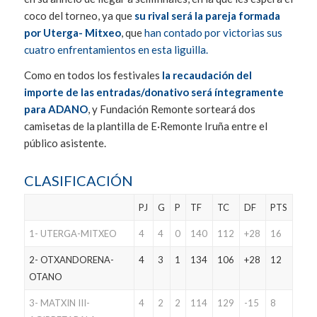
coco del torneo, ya que
su rival será la pareja formada
por Uterga- Mitxeo
, que
han contado por victorias sus
cuatro enfrentamientos en esta liguilla.
Como en todos los festivales
la recaudación del
importe de las entradas/donativo será íntegramente
para ADANO
, y Fundación Remonte sorteará dos
camisetas de la plantilla de E·Remonte Iruña entre el
público asistente.
CLASIFICACIÓN
PJ
G
P
TF
TC
DF
PTS
1- UTERGA-MITXEO
4
4
0
140
112
+28
16
2- OTXANDORENA-
4
3
1
134
106
+28
12
OTANO
3- MATXIN III-
4
2
2
114
129
-15
8